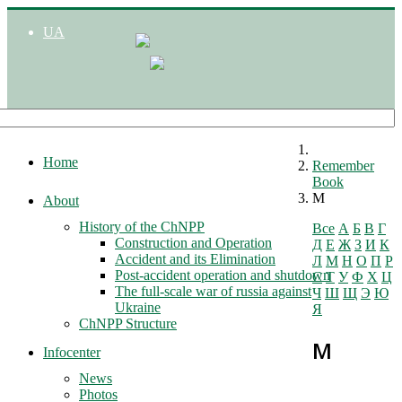
UA
Home
Remember
Book
М
About
History of the ChNPP
Все
А
Б
В
Г
Construction and Operation
Д
Е
Ж
З
И
К
Accident and its Elimination
Л
М
Н
О
П
Р
Post-accident operation and shutdown
С
Т
У
Ф
Х
Ц
The full-scale war of russia against
Ч
Ш
Щ
Э
Ю
Ukraine
Я
ChNPP Structure
М
Infocenter
News
Photos