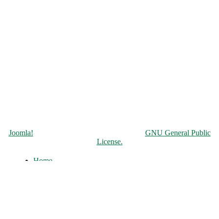
Copyright © 2026 Чорнобильська АЕС. All Rights Reserved.
Joomla!
is Free Software released under the
GNU General Public
License.
Home
About
History of the ChNPP
Construction and Operation
Accident and its Elimination
Post-accident operation and shutdown
The full-scale war of russia against