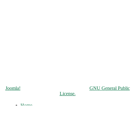
Copyright © 2026 Чорнобильська АЕС. All Rights Reserved.
Joomla!
is Free Software released under the
GNU General Public
License.
Home
About
History of the ChNPP
Construction and Operation
Accident and its Elimination
Post-accident operation and shutdown