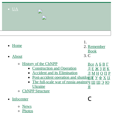
UA
Home
Remember
Book
С
About
History of the ChNPP
Все
А
Б
В
Г
Construction and Operation
Д
Е
Ж
З
И
К
Accident and its Elimination
Л
М
Н
О
П
Р
Post-accident operation and shutdown
С
Т
У
Ф
Х
Ц
The full-scale war of russia against
Ч
Ш
Щ
Э
Ю
Ukraine
Я
ChNPP Structure
С
Infocenter
News
Photos