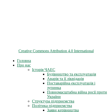
© 2026 ChNPP
Всі матеріали на цьому сайті розміщені на умовах ліцензії
Creative Commons Attribution 4.0 International
Головна
Про нас
Історія ЧАЕС
Будівництво та експлуатація
Аварія та її ліквідація
Поставарійна експлуатація і
зупинка
Повномасштабна війна росії проти
України
Структура підприємства
Політика підприємства
Заяви керівництва