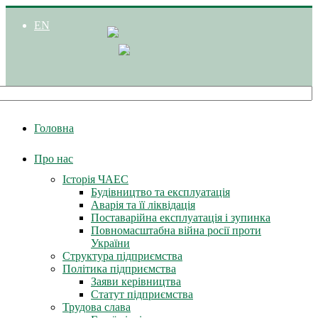
EN
Головна
Про нас
Історія ЧАЕС
Будівництво та експлуатація
Аварія та її ліквідація
Поставарійна експлуатація і зупинка
Повномасштабна війна росії проти
України
Структура підприємства
Політика підприємства
Заяви керівництва
Статут підприємства
Трудова слава