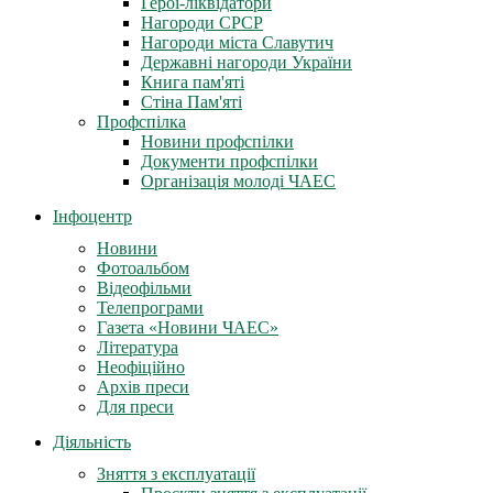
Герої-ліквідатори
Нагороди СРСР
Нагороди міста Славутич
Державні нагороди України
Книга пам'яті
Стіна Пам'яті
Профспілка
Новини профспілки
Документи профспілки
Організація молоді ЧАЕС
Інфоцентр
Новини
Фотоальбом
Відеофільми
Телепрограми
Газета «Новини ЧАЕС»
Література
Неофіційно
Архів преси
Для преси
Діяльність
Зняття з експлуатації