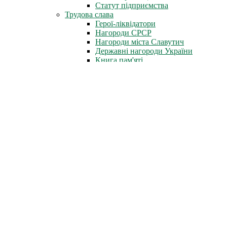
Статут підприємства
Трудова слава
Герої-ліквідатори
Нагороди СРСР
Нагороди міста Славутич
Державні нагороди України
Книга пам'яті
Стіна Пам'яті
Профспілка
Новини профспілки
Документи профспілки
Організація молоді ЧАЕС
Інфоцентр
Новини
Фотоальбом
Відеофільми
Телепрограми
Газета «Новини ЧАЕС»
Література
Неофіційно
Архів преси
Для преси
Діяльність
Зняття з експлуатації
Проєкти зняття з експлуатації