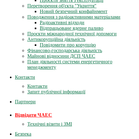
Проєкти зняття з експлуатації
Перетворення об'єкта "Укриття"
Новий безпечний конфайнмент
Поводження з радіоактивними матеріалами
Радіоактивні відходи
Відпрацьоване ядерне паливо
Проєкти міжнародної технічної допомоги
Антикорупційна діяльність
Повідомити про корупцію
Фінансово-господарська діяльність
Майнові відносини ДСП ЧАЕС
План діяльності системи енергетичного
менеджменту
Контакти
Контакти
Запит публічної інформації
Партнери
Відвідати ЧАЕС
Технічні візити і ЗМІ
Безпека