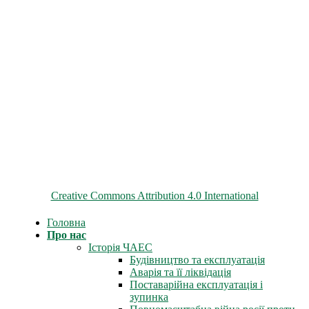
© 2026 ChNPP
Всі матеріали на цьому сайті розміщені на умовах ліцензії
Creative Commons Attribution 4.0 International
Головна
Про нас
Історія ЧАЕС
Будівництво та експлуатація
Аварія та її ліквідація
Поставарійна експлуатація і
зупинка