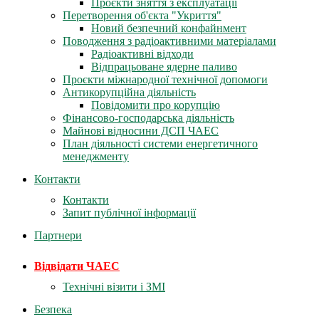
Проєкти зняття з експлуатації
Перетворення об'єкта "Укриття"
Новий безпечний конфайнмент
Поводження з радіоактивними матеріалами
Радіоактивні відходи
Відпрацьоване ядерне паливо
Проєкти міжнародної технічної допомоги
Антикорупційна діяльність
Повідомити про корупцію
Фінансово-господарська діяльність
Майнові відносини ДСП ЧАЕС
План діяльності системи енергетичного
менеджменту
Контакти
Контакти
Запит публічної інформації
Партнери
Відвідати ЧАЕС
Технічні візити і ЗМІ
Безпека