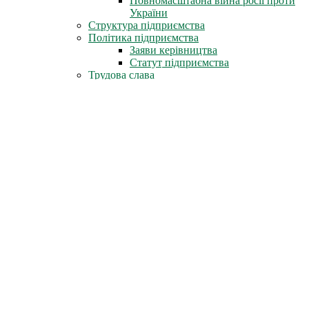
Повномасштабна війна росії проти
України
Структура підприємства
Політика підприємства
Заяви керівництва
Статут підприємства
Трудова слава
Герої-ліквідатори
Нагороди СРСР
Нагороди міста Славутич
Державні нагороди України
Книга пам'яті
Стіна Пам'яті
Профспілка
Новини профспілки
Документи профспілки
Організація молоді ЧАЕС
Інфоцентр
Новини
Фотоальбом
Відеофільми
Телепрограми
Газета «Новини ЧАЕС»
Література
Неофіційно