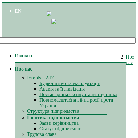
EN
Головна
Про
нас
Про нас
Історія ЧАЕС
Будівництво та експлуатація
Аварія та її ліквідація
Поставарійна експлуатація і зупинка
Повномасштабна війна росії проти
України
Структура підприємства
Політика підприємства
Заяви керівництва
Статут підприємства
Трудова слава