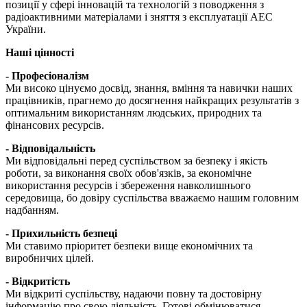
позиції у сфері інновацій та технологій з поводження з
радіоактивними матеріалами і зняття з експлуатації АЕС
України.
Наші цінності
- Професіоналізм
Ми високо цінуємо досвід, знання, вміння та навички наших
працівників, прагнемо до досягнення найкращих результатів з
оптимальним використанням людських, природних та
фінансових ресурсів.
- Відповідальність
Ми відповідальні перед суспільством за безпеку і якість
роботи, за виконання своїх обов'язків, за економічне
використання ресурсів і збереження навколишнього
середовища, бо довіру суспільства вважаємо нашим головним
надбанням.
- Прихильність безпеці
Ми ставимо пріоритет безпеки вище економічних та
виробничих цілей.
- Відкритість
Ми відкриті суспільству, надаючи повну та достовірну
інформацію про свою діяльність. Готові обмінюватися