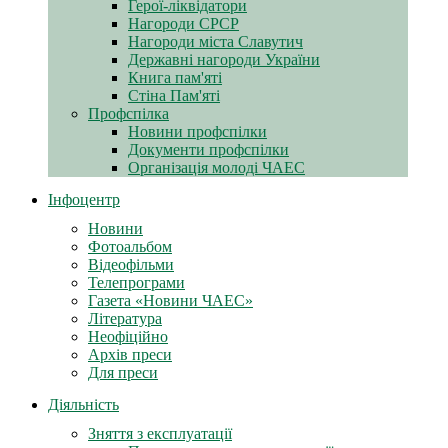
Герої-ліквідатори
Нагороди СРСР
Нагороди міста Славутич
Державні нагороди України
Книга пам'яті
Стіна Пам'яті
Профспілка
Новини профспілки
Документи профспілки
Організація молоді ЧАЕС
Інфоцентр
Новини
Фотоальбом
Відеофільми
Телепрограми
Газета «Новини ЧАЕС»
Література
Неофіційно
Архів преси
Для преси
Діяльність
Зняття з експлуатації