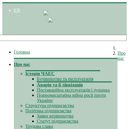
EN
Головна
Про
нас
Про нас
Історія ЧАЕС
Будівництво та експлуатація
Аварія та її ліквідація
Поставарійна експлуатація і зупинка
Повномасштабна війна росії проти
України
Структура підприємства
Політика підприємства
Заяви керівництва
Статут підприємства
Трудова слава