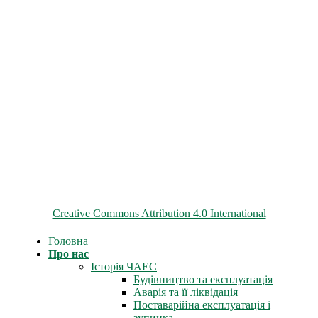
© 2026 ChNPP
Всі матеріали на цьому сайті розміщені на умовах ліцензії
Creative Commons Attribution 4.0 International
Головна
Про нас
Історія ЧАЕС
Будівництво та експлуатація
Аварія та її ліквідація
Поставарійна експлуатація і
зупинка