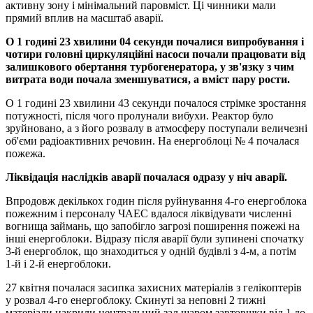
активну зону і мінімальний паровміст. Ці чинники мали
прямий вплив на масштаб аварії.
О 1 годині 23 хвилини 04 секунди почалися випробування і
чотири головні циркуляційні насоси почали працювати від
залишкового обертання турбогенератора, у зв'язку з чим
витрата води почала зменшуватися, а вміст пару рости.
О 1 годині 23 хвилини 43 секунди почалося стрімке зростання
потужності, після чого пролунали вибухи. Реактор було
зруйновано, а з його розвалу в атмосферу поступали величезні
об'єми радіоактивних речовин. На енергоблоці № 4 почалася
пожежа.
Ліквідація наслідків аварії почалася одразу у ніч аварії.
Впродовж декількох годин після руйнування 4-го енергоблока
пожежним і персоналу ЧАЕС вдалося ліквідувати численні
вогнища займань, що запобігло загрозі поширення пожежі на
інші енергоблоки. Відразу після аварії були зупинені спочатку
3-й енергоблок, що знаходиться у одній будівлі з 4-м, а потім
1-й і 2-й енергоблоки.
27 квітня почалася засипка захисних матеріалів з гелікоптерів
у розвал 4-го енергоблоку. Скинуті за неповні 2 тижні
матеріали накрили центральний зал шаром завтовшки від 1 до