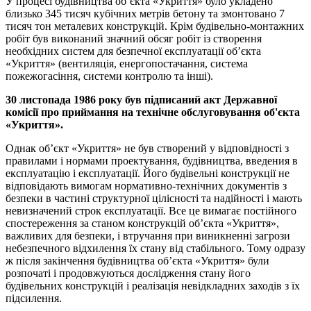
У процесі будівництва об’єкта «Укриття» було укладено
близько 345 тисяч кубічних метрів бетону та змонтовано 7
тисяч тон металевих конструкцій. Крім будівельно-монтажних
робіт був виконаний значний обсяг робіт із створення
необхідних систем для безпечної експлуатації об’єкта
«Укриття» (вентиляція, енергопостачання, система
пожежогасіння, системи контролю та інші).
30 листопада 1986 року був підписаний акт Державної
комісії про приймання на технічне обслуговування об'єкта
«Укриття».
Однак об’єкт «Укриття» не був створений у відповідності з
правилами і нормами проектування, будівництва, введения в
експлуатацію і експлуатації. Його будівельні конструкції не
відповідають вимогам нормативно-технічних документів з
безпеки в частині структурної цілісності та надійності і мають
невизначений строк експлуатації. Все це вимагає постійного
спостереження за станом конструкцій об’єкта «Укриття»,
важливих для безпеки, і втручання при виникненні загрози
небезпечного відхилення їх стану від стабільного. Тому одразу
ж після закінчення будівництва об’єкта «Укриття» були
розпочаті і продовжуються дослідження стану його
будівельних конструкцій і реалізація невідкладних заходів з їх
підсилення.