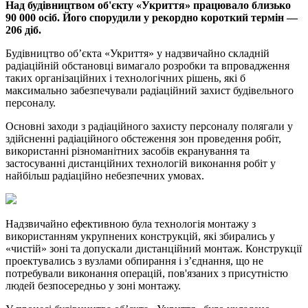
Над будівництвом об'єкту «Укриття» працювало близько
90 000 осіб. Його спорудили у рекордно короткий термін —
206 діб.
Будівництво об’єкта «Укриття» у надзвичайно складній
радіаційній обстановці вимагало розробки та впровадження
таких організаційних і технологічних рішень, які б
максимально забезпечували радіаційний захист будівельного
персоналу.
Основні заходи з радіаційного захисту персоналу полягали у
здійсненні радіаційного обстеження зон проведення робіт,
використанні різноманітних засобів екранування та
застосуванні дистанційних технологій виконання робіт у
найбільш радіаційно небезпечних умовах.
Надзвичайно ефективною була технологія монтажу з
використанням укрупнених конструкцій, які збирались у
«чистій» зоні та допускали дистанційний монтаж. Конструкції
проектувались з вузлами обпирання і з’єднання, що не
потребували виконання операцій, пов'язаних з присутністю
людей безпосередньо у зоні монтажу.