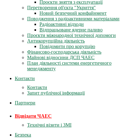
Проєкти зняття з експлуатації
Перетворення об'єкта "Укриття"
Новий безпечний конфайнмент
Поводження з радіоактивними матеріалами
Радіоактивні відходи
Відпрацьоване ядерне паливо
Проєкти міжнародної технічної допомоги
Антикорупційна діяльність
Повідомити про корупцію
Фінансово-господарська діяльність
Майнові відносини ДСП ЧАЕС
План діяльності системи енергетичного
менеджменту
Контакти
Контакти
Запит публічної інформації
Партнери
Відвідати ЧАЕС
Технічні візити і ЗМІ
Безпека