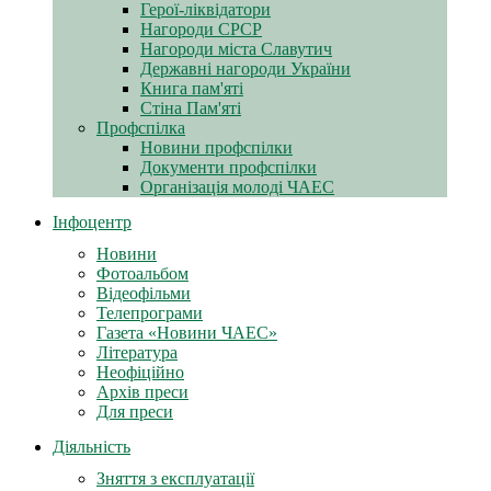
Герої-ліквідатори
Нагороди СРСР
Нагороди міста Славутич
Державні нагороди України
Книга пам'яті
Стіна Пам'яті
Профспілка
Новини профспілки
Документи профспілки
Організація молоді ЧАЕС
Інфоцентр
Новини
Фотоальбом
Відеофільми
Телепрограми
Газета «Новини ЧАЕС»
Література
Неофіційно
Архів преси
Для преси
Діяльність
Зняття з експлуатації