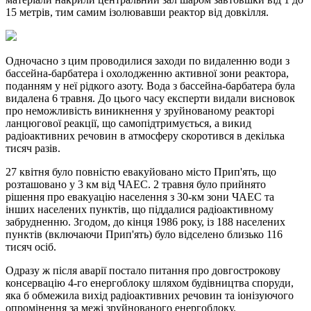
15 метрів, тим самим ізолювавши реактор від довкілля.
Одночасно з цим проводилися заходи по видаленню води з
бассейна-барбатера і охолодженню активної зони реактора,
поданням у неї рідкого азоту. Вода з бассейна-барбатера була
видалена 6 травня. До цього часу експерти видали висновок
про неможливість виникнення у зруйнованому реакторі
ланцюгової реакції, що самопідтримується, а викид
радіоактивних речовин в атмосферу скоротився в декілька
тисяч разів.
27 квітня було повністю евакуйовано місто Прип'ять, що
розташовано у 3 км від ЧАЕС. 2 травня було прийнято
рішення про евакуацію населення з 30-км зони ЧАЕС та
інших населених пунктів, що піддалися радіоактивному
забрудненню. Згодом, до кінця 1986 року, із 188 населених
пунктів (включаючи Прип'ять) було відселено близько 116
тисяч осіб.
Одразу ж після аварії постало питання про довгострокову
консервацію 4-го енергоблоку шляхом будівництва споруди,
яка б обмежила вихід радіоактивних речовин та іонізуючого
опромінення за межі зруйнованого енергоблоку.