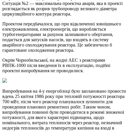
Ситуація №2 — максимальна проектна аварія, яка в проекті
розглядається як розрив трубопроводу великого діаметра
циркуляційного контура реактора.
Проектом передбачалося, що при відключенні зовнішнього
електроживлення, електроенергія, що виробляється
турбогенераторами за рахунок залишкового обертання,
подається для запусків насосів, що входять в систему
аварійного охолоджування реактора. Це забезпечило б
гарантоване охолодження реактора.
Окрім Чорнобильської, на жодні АЕС з реакторами
РВПК-1000 після введення їх в експлуатацію, подібні
проектні випробування не проводилися.
Випробування на 4-у енергоблоці було заплановано провести
вдень 25 квітня 1986 року при тепловій потужності реактора
700 мВт, після чого реактор планувалося зупинити для
проведення планових ремонтних робіт. Таким чином,
випробування повинні були проводитися в режимі зниженої
потужності, для якого характерні підвищена, щодо
номінального, витрата теплоносія через реактор, незначний
недогрів теплоносіїв до температури кипіння на вході в