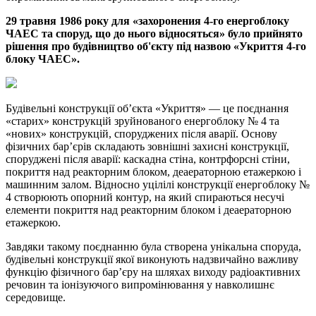
29 травня 1986 року для «захоронения 4-го енергоблоку
ЧАЕС та споруд, що до нього відносяться» було прийнято
рішення про будівництво об'єкту під назвою «Укриття 4-го
блоку ЧАЕС».
Будівельні конструкції об’єкта «Укриття» — це поєднання
«старих» конструкцій зруйнованого енергоблоку № 4 та
«нових» конструкцій, споруджених після аварії. Основу
фізичних бар’єрів складають зовнішні захисні конструкції,
споруджені після аварії: каскадна стіна, контрфорсні стіни,
покриття над реакторним блоком, деаераторною етажеркою і
машинним залом. Відносно уцілілі конструкції енергоблоку №
4 створюють опорний контур, на який спираються несучі
елементи покриття над реакторним блоком і деаераторною
етажеркою.
Завдяки такому поєднанню була створена унікальна споруда,
будівельні конструкції якої виконують надзвичайно важливу
функцію фізичного бар’єру на шляхах виходу радіоактивних
речовин та іонізуючого випромінювання у навколишнє
середовище.