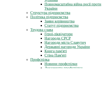
Повномасштабна війна росії проти
України
Структура підприємства
Політика підприємства
Заяви керівництва
Статут підприємства
Трудова слава
Герої-ліквідатори
Нагороди СРСР
Нагороди міста Славутич
Державні нагороди України
Книга пам'яті
Стіна Пам'яті
Профспілка
Новини профспілки
Документи профспілки
Організація молоді ЧАЕС
Інфоцентр
Новини
Фотоальбом
Відеофільми
Телепрограми
Газета «Новини ЧАЕС»
Література