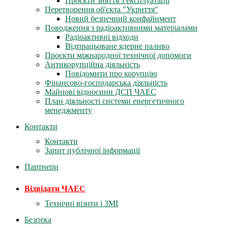
Проєкти зняття з експлуатації
Перетворення об'єкта "Укриття"
Новий безпечний конфайнмент
Поводження з радіоактивними матеріалами
Радіоактивні відходи
Відпрацьоване ядерне паливо
Проєкти міжнародної технічної допомоги
Антикорупційна діяльність
Повідомити про корупцію
Фінансово-господарська діяльність
Майнові відносини ДСП ЧАЕС
План діяльності системи енергетичного
менеджменту
Контакти
Контакти
Запит публічної інформації
Партнери
Відвідати ЧАЕС
Технічні візити і ЗМІ
Безпека