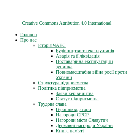
© 2026 ChNPP
Всі матеріали на цьому сайті розміщені на умовах ліцензії
Creative Commons Attribution 4.0 International
Головна
Про нас
Історія ЧАЕС
Будівництво та експлуатація
Аварія та її ліквідація
Поставарійна експлуатація і
зупинка
Повномасштабна війна росії проти
України
Структура підприємства
Політика підприємства
Заяви керівництва
Статут підприємства
Трудова слава
Герої-ліквідатори
Нагороди СРСР
Нагороди міста Славутич
Державні нагороди України
Книга пам'яті