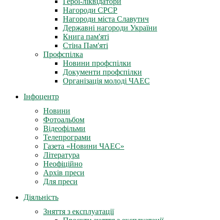
Герої-ліквідатори
Нагороди СРСР
Нагороди міста Славутич
Державні нагороди України
Книга пам'яті
Стіна Пам'яті
Профспілка
Новини профспілки
Документи профспілки
Організація молоді ЧАЕС
Інфоцентр
Новини
Фотоальбом
Відеофільми
Телепрограми
Газета «Новини ЧАЕС»
Література
Неофіційно
Архів преси
Для преси
Діяльність
Зняття з експлуатації