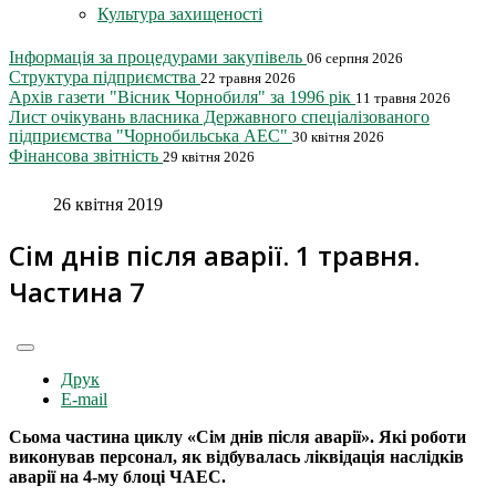
Культура захищеності
Інформація за процедурами закупівель
06 серпня 2026
Структура підприємства
22 травня 2026
Архів газети "Вісник Чорнобиля" за 1996 рік
11 травня 2026
Лист очікувань власника Державного спеціалізованого
підприємства "Чорнобильська АЕС"
30 квітня 2026
Фінансова звітність
29 квітня 2026
26 квітня 2019
Сім днів після аварії. 1 травня.
Частина 7
Друк
E-mail
Сьома частина циклу «Сім днів після аварії». Які роботи
виконував персонал, як відбувалась ліквідація наслідків
аварії на 4-му блоці ЧАЕС.