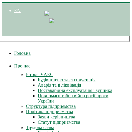
EN
Головна
Про нас
Історія ЧАЕС
Будівництво та експлуатація
Аварія та її ліквідація
Поставарійна експлуатація і зупинка
Повномасштабна війна росії проти
України
Структура підприємства
Політика підприємства
Заяви керівництва
Статут підприємства
Трудова слава