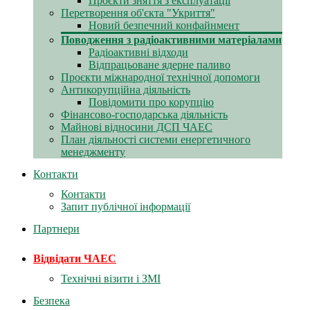
Проєкти зняття з експлуатації
Перетворення об'єкта "Укриття"
Новий безпечний конфайнмент
Поводження з радіоактивними матеріалами
Радіоактивні відходи
Відпрацьоване ядерне паливо
Проєкти міжнародної технічної допомоги
Антикорупційна діяльність
Повідомити про корупцію
Фінансово-господарська діяльність
Майнові відносини ДСП ЧАЕС
План діяльності системи енергетичного
менеджменту
Контакти
Контакти
Запит публічної інформації
Партнери
Відвідати ЧАЕС
Технічні візити і ЗМІ
Безпека