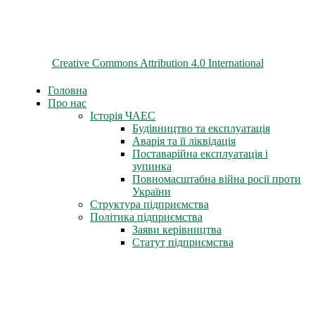
© 2026 ChNPP
Всі матеріали на цьому сайті розміщені на умовах ліцензії
Creative Commons Attribution 4.0 International
Головна
Про нас
Історія ЧАЕС
Будівництво та експлуатація
Аварія та її ліквідація
Поставарійна експлуатація і
зупинка
Повномасштабна війна росії проти
України
Структура підприємства
Політика підприємства
Заяви керівництва
Статут підприємства
Трудова слава
Герої-ліквідатори
Нагороди СРСР
Нагороди міста Славутич
Державні нагороди України