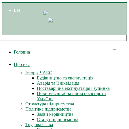
EN
Головна
Про нас
Історія ЧАЕС
Будівництво та експлуатація
Аварія та її ліквідація
Поставарійна експлуатація і зупинка
Повномасштабна війна росії проти
України
Структура підприємства
Політика підприємства
Заяви керівництва
Статут підприємства
Трудова слава