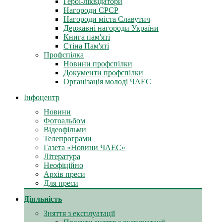
Герої-ліквідатори
Нагороди СРСР
Нагороди міста Славутич
Державні нагороди України
Книга пам'яті
Стіна Пам'яті
Профспілка
Новини профспілки
Документи профспілки
Організація молоді ЧАЕС
Інфоцентр
Новини
Фотоальбом
Відеофільми
Телепрограми
Газета «Новини ЧАЕС»
Література
Неофіційно
Архів преси
Для преси
Діяльність
Зняття з експлуатації