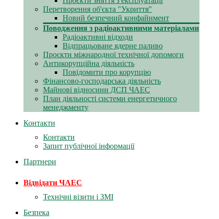
Проєкти зняття з експлуатації
Перетворення об'єкта "Укриття"
Новий безпечний конфайнмент
Поводження з радіоактивними матеріалами
Радіоактивні відходи
Відпрацьоване ядерне паливо
Проєкти міжнародної технічної допомоги
Антикорупційна діяльність
Повідомити про корупцію
Фінансово-господарська діяльність
Майнові відносини ДСП ЧАЕС
План діяльності системи енергетичного
менеджменту
Контакти
Контакти
Запит публічної інформації
Партнери
Відвідати ЧАЕС
Технічні візити і ЗМІ
Безпека