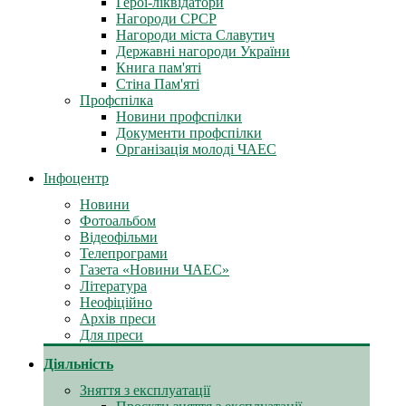
Герої-ліквідатори
Нагороди СРСР
Нагороди міста Славутич
Державні нагороди України
Книга пам'яті
Стіна Пам'яті
Профспілка
Новини профспілки
Документи профспілки
Організація молоді ЧАЕС
Інфоцентр
Новини
Фотоальбом
Відеофільми
Телепрограми
Газета «Новини ЧАЕС»
Література
Неофіційно
Архів преси
Для преси
Діяльність
Зняття з експлуатації