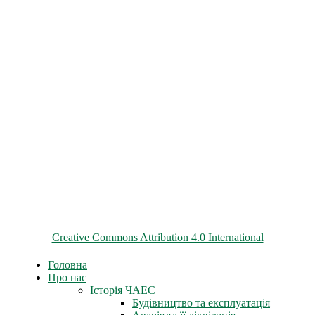
© 2026 ChNPP
Всі матеріали на цьому сайті розміщені на умовах ліцензії
Creative Commons Attribution 4.0 International
Головна
Про нас
Історія ЧАЕС
Будівництво та експлуатація