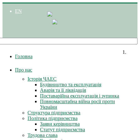
EN
Головна
Про нас
Історія ЧАЕС
Будівництво та експлуатація
Аварія та її ліквідація
Поставарійна експлуатація і зупинка
Повномасштабна війна росії проти
України
Структура підприємства
Політика підприємства
Заяви керівництва
Статут підприємства
Трудова слава