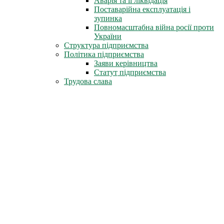
Аварія та її ліквідація
Поставарійна експлуатація і
зупинка
Повномасштабна війна росії проти
України
Структура підприємства
Політика підприємства
Заяви керівництва
Статут підприємства
Трудова слава
Герої-ліквідатори
Нагороди СРСР
Нагороди міста Славутич
Державні нагороди України
Книга пам'яті
Стіна Пам'яті
Профспілка
Новини профспілки
Документи профспілки
Організація молоді ЧАЕС
Інфоцентр
Новини
Фотоальбом
Відеофільми
Телепрограми