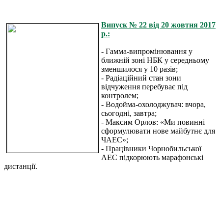
Випуск № 22 від 20 жовтня 2017
р.:
- Гамма-випромінювання у
ближній зоні НБК у середньому
зменшилося у 10 разів;
- Радіаційний стан зони
відчуження перебуває під
контролем;
- Водойма-охолоджувач: вчора,
сьогодні, завтра;
- Максим Орлов: «Ми повинні
сформулювати нове майбутнє для
ЧАЕС»;
- Працівники Чорнобильської
АЕС підкорюють марафонські
дистанції.