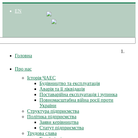
EN
Головна
Про нас
Історія ЧАЕС
Будівництво та експлуатація
Аварія та її ліквідація
Поставарійна експлуатація і зупинка
Повномасштабна війна росії проти
України
Структура підприємства
Політика підприємства
Заяви керівництва
Статут підприємства
Трудова слава