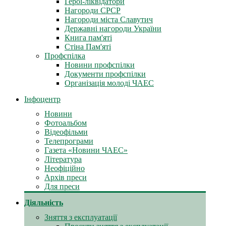
Герої-ліквідатори
Нагороди СРСР
Нагороди міста Славутич
Державні нагороди України
Книга пам'яті
Стіна Пам'яті
Профспілка
Новини профспілки
Документи профспілки
Організація молоді ЧАЕС
Інфоцентр
Новини
Фотоальбом
Відеофільми
Телепрограми
Газета «Новини ЧАЕС»
Література
Неофіційно
Архів преси
Для преси
Діяльність
Зняття з експлуатації