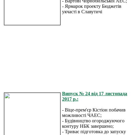
- Вартові Чорнобильської АЕС;
- Ярмарок проекту Бюджетів
укчасті в Славутичі
Випуск № 24 від 17 листопада
2017 р.:
- Віце-прем'єр Кістіон побачив
можливості ЧАЕС;
- Будівництво огороджуючого
контуру НБК завершено;
- Триває підготовка до запуску