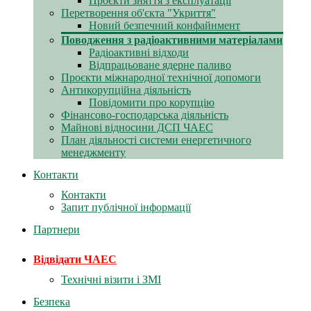
Проєкти зняття з експлуатації
Перетворення об'єкта "Укриття"
Новий безпечний конфайнмент
Поводження з радіоактивними матеріалами
Радіоактивні відходи
Відпрацьоване ядерне паливо
Проєкти міжнародної технічної допомоги
Антикорупційна діяльність
Повідомити про корупцію
Фінансово-господарська діяльність
Майнові відносини ДСП ЧАЕС
План діяльності системи енергетичного
менеджменту
Контакти
Контакти
Запит публічної інформації
Партнери
Відвідати ЧАЕС
Технічні візити і ЗМІ
Безпека