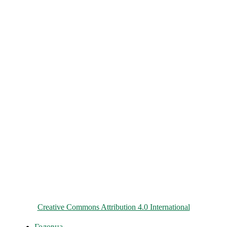
© 2026 ChNPP
Всі матеріали на цьому сайті розміщені на умовах ліцензії
Creative Commons Attribution 4.0 International
Головна