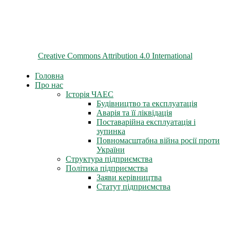
© 2026 ChNPP
Всі матеріали на цьому сайті розміщені на умовах ліцензії
Creative Commons Attribution 4.0 International
Головна
Про нас
Історія ЧАЕС
Будівництво та експлуатація
Аварія та її ліквідація
Поставарійна експлуатація і
зупинка
Повномасштабна війна росії проти
України
Структура підприємства
Політика підприємства
Заяви керівництва
Статут підприємства
Трудова слава
Герої-ліквідатори
Нагороди СРСР
Нагороди міста Славутич