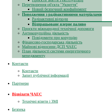
Проєкти зняття з експлуатації
Перетворення об'єкта "Укриття"
Новий безпечний конфайнмент
Поводження з радіоактивними матеріалами
Радіоактивні відходи
Відпрацьоване ядерне паливо
Проєкти міжнародної технічної допомоги
Антикорупційна діяльність
Повідомити про корупцію
Фінансово-господарська діяльність
Майнові відносини ДСП ЧАЕС
План діяльності системи енергетичного
менеджменту
Контакти
Контакти
Запит публічної інформації
Партнери
Відвідати ЧАЕС
Технічні візити і ЗМІ
Безпека