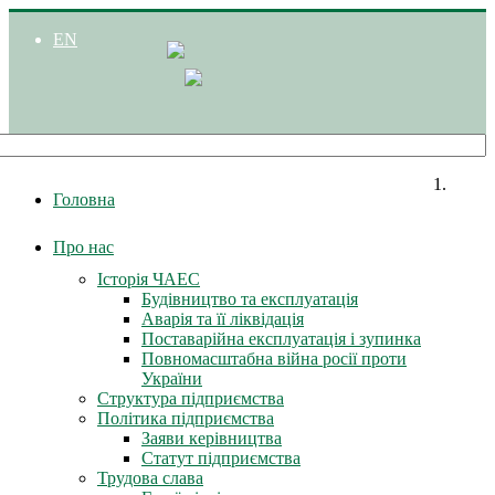
EN
Головна
Про нас
Історія ЧАЕС
Будівництво та експлуатація
Аварія та її ліквідація
Поставарійна експлуатація і зупинка
Повномасштабна війна росії проти
України
Структура підприємства
Політика підприємства
Заяви керівництва
Статут підприємства
Трудова слава