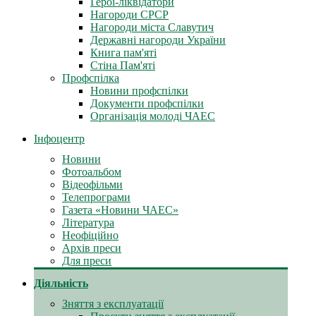
Герої-ліквідатори
Нагороди СРСР
Нагороди міста Славутич
Державні нагороди України
Книга пам'яті
Стіна Пам'яті
Профспілка
Новини профспілки
Документи профспілки
Організація молоді ЧАЕС
Інфоцентр
Новини
Фотоальбом
Відеофільми
Телепрограми
Газета «Новини ЧАЕС»
Література
Неофіційно
Архів преси
Для преси
Діяльність
Зняття з експлуатації