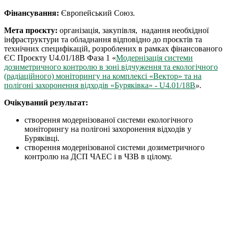
Фінансування:
Європейський Союз.
Мета проєкту:
організація, закупівля, надання необхідної
інфраструктури та обладнання відповідно до проєктів та
технічних специфікацій, розроблених в рамках фінансованого
ЄС Проєкту U4.01/18B Фаза 1 «
Mодернізація системи
дозиметричного контролю в зоні відчуження та екологічного
(радіаційного) моніторингу на комплексі «Вектор» та на
полігоні захоронення відходів «Буряківка» - U4.01/18B
».
Очікуваний результат:
створення модернізованої системи екологічного
моніторингу на полігоні захоронення відходів у
Буряківці.
створення модернізованої системи дозиметричного
контролю на ДСП ЧАЕС і в ЧЗВ в цілому.