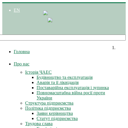
EN
Головна
Про нас
Історія ЧАЕС
Будівництво та експлуатація
Аварія та її ліквідація
Поставарійна експлуатація і зупинка
Повномасштабна війна росії проти
України
Структура підприємства
Політика підприємства
Заяви керівництва
Статут підприємства
Трудова слава