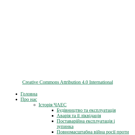
© 2026 ChNPP
Всі матеріали на цьому сайті розміщені на умовах ліцензії
Creative Commons Attribution 4.0 International
Головна
Про нас
Історія ЧАЕС
Будівництво та експлуатація
Аварія та її ліквідація
Поставарійна експлуатація і
зупинка
Повномасштабна війна росії проти