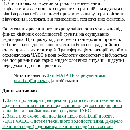
ВО територіях за рахунок вітрового перенесення
радіоактивних аерозолів з осушених територій знаходяться на
рівні аерозольної активності приземного шару території зони
відчуження і залежать від природних і техногенних факторів.
Формування рослинного покриву здійснюється залежно від
фізико-хімічних особливостей ґрунтів на осушуваних
територіях. При цьому відсутні негативні ерозійні процеси,
які призводять до погіршення екологічного та радіаційного
стану прилеглих територій. Трансформація території водойми-
охолоджувача ЧАЕС в водно-болотну екосистему відбувається
без погіршення санітарно-епідеміологічної ситуації і відсутні
передумови до її погіршення.
Читайте більше:
Звіт МАГАТЕ за результатами
реалізації проекту
(англійською)
Дивіться також:
1.
Заява про наміри щодо реконструкції системи технічного
водопостачання в частині відсікання підвідного і відвідного
каналів від водоймища-охолоджувача ЧАЕС
2.
Заява про екологічні наслідки щодо реалізації проекту
«ДСП ЧАЕС. Система технічного водопостачання. Джерело
технічної води (водоймища технічної води) з насосною