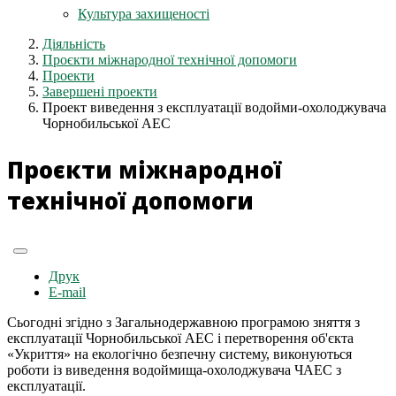
Культура захищеності
Діяльність
Проєкти міжнародної технічної допомоги
Проекти
Завершені проекти
Проект виведення з експлуатації водойми-охолоджувача
Чорнобильської АЕС
Проєкти міжнародної
технічної допомоги
Друк
E-mail
Сьогодні згідно з Загальнодержавною програмою зняття з
експлуатації Чорнобильської АЕС і перетворення об'єкта
«Укриття» на екологічно безпечну систему, виконуються
роботи із виведення водоймища-охолоджувача ЧАЕС з
експлуатації.