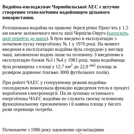
Водойма-охолоджувач Чорнобильської АЕС є штучно
створеним технологічним водоймищем цільового
використання.
Розташована водойма на правому березі річки Прип’ять у 1,5
км нижче залізничного моста лінії Чернігів-Овруч (
натисніть,
щоб перейти до мапи
). Її було введено в експлуатацію з
початком пуску енергоблоку № 1 у 1976 році. На момент
введення в експлуатацію водойма була спорудою у вигляді
чаші, заповненою водою лише на половину. З введенням в
експлуатацію блоків №3 і №4 у 1983 році, чаша водоймища
2
км2
була розширена з площі у 12,7 км
до 22,9
(площа за
розміром дорівнює близько 3000 футбольних полів).
При роботі ЧАЕС у генеруючому режимі водойма-
охолоджувач виконувала функцію відведення тепла в процесі
вироблення електроенергії. Після зупинки останнього
енергоблока ЧАЕС водойма не служить своєму основному
функціональному призначенню і її наявна площа у багато
разів перевищи потреби.
Починаючи з 1986 року науковими організаціями