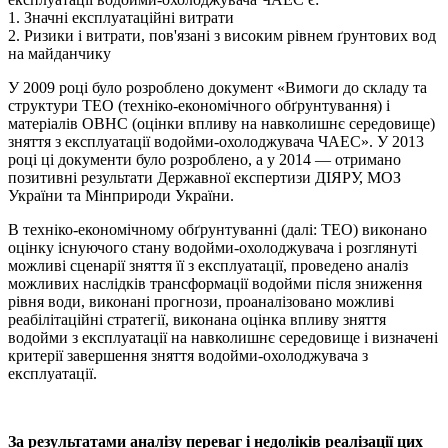
1. Значні експлуатаційні витрати
2. Ризики і витрати, пов'язані з високим рівнем ґрунтових вод
на майданчику
У 2009 році було розроблено документ «Вимоги до складу та
структури ТЕО (техніко-економічного обґрунтування) і
матеріалів ОВНС (оцінки впливу на навколишнє середовище)
зняття з експлуатації водойми-охолоджувача ЧАЕС». У 2013
році ці документи було розроблено, а у 2014 — отримано
позитивні результати Державної експертизи ДІЯРУ, МОЗ
України та Мінприроди України.
В техніко-економічному обґрунтуванні (далі: ТЕО) виконано
оцінку існуючого стану водойми-охолоджувача і розглянуті
можливі сценарії зняття її з експлуатації, проведено аналіз
можливих наслідків трансформації водойми після зниження
рівня води, виконані прогнози, проаналізовано можливі
реабілітаційні стратегії, виконана оцінка впливу зняття
водойми з експлуатації на навколишнє середовище і визначені
критерії завершення зняття водойми-охолоджувача з
експлуатації.
За результатами аналізу переваг і недоліків реалізації цих