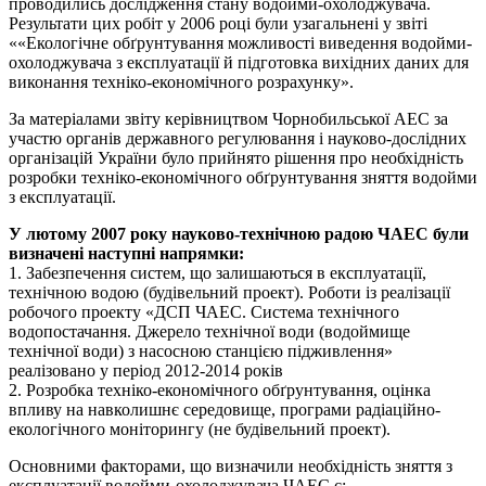
проводились дослідження стану водойми-охолоджувача.
Результати цих робіт у 2006 році були узагальнені у звіті
««Екологічне обґрунтування можливості виведення водойми-
охолоджувача з експлуатації й підготовка вихідних даних для
виконання техніко-економічного розрахунку».
За матеріалами звіту керівництвом Чорнобильської АЕС за
участю органів державного регулювання і науково-дослідних
організацій України було прийнято рішення про необхідність
розробки техніко-економічного обґрунтування зняття водойми
з експлуатації.
У лютому 2007 року науково-технічною радою ЧАЕС були
визначені наступні напрямки:
1. Забезпечення систем, що залишаються в експлуатації,
технічною водою (будівельний проект). Роботи із реалізації
робочого проекту «ДСП ЧАЕС. Система технічного
водопостачання. Джерело технічної води (водоймище
технічної води) з насосною станцією підживлення»
реалізовано у період 2012-2014 років
2. Розробка техніко-економічного обґрунтування, оцінка
впливу на навколишнє середовище, програми радіаційно-
екологічного моніторингу (не будівельний проект).
Основними факторами, що визначили необхідність зняття з
експлуатації водойми-охолоджувача ЧАЕС є: