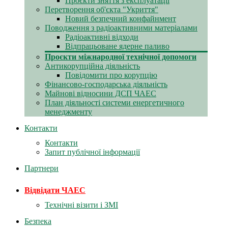
Проєкти зняття з експлуатації
Перетворення об'єкта "Укриття"
Новий безпечний конфайнмент
Поводження з радіоактивними матеріалами
Радіоактивні відходи
Відпрацьоване ядерне паливо
Проєкти міжнародної технічної допомоги
Антикорупційна діяльність
Повідомити про корупцію
Фінансово-господарська діяльність
Майнові відносини ДСП ЧАЕС
План діяльності системи енергетичного
менеджменту
Контакти
Контакти
Запит публічної інформації
Партнери
Відвідати ЧАЕС
Технічні візити і ЗМІ
Безпека