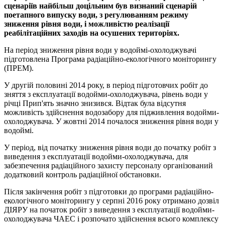
сценаріїв найбільш доцільним був визнаний сценарій
поетапного випуску води, з регулюванням режиму
зниження рівня води, і можливістю реалізації
реабілітаційних заходів на осушених територіях.
На період зниження рівня води у водоймі-охолоджувачі
підготовлена Програма радіаційно-екологічного моніторингу
(ПРЕМ).
У другій половині 2014 року, в період підготовчих робіт до
зняття з експлуатації водойми-охолоджувача, рівень води у
річці Прип'ять значно знизився. Відтак була відсутня
можливість здійснення водозабору для підживлення водойми-
охолоджувача. У жовтні 2014 почалося зниження рівня води у
водоймі.
У період, від початку зниження рівня води до початку робіт з
виведення з експлуатації водойми-охолоджувача, для
забезпечення радіаційного захисту персоналу організований
додатковий контроль радіаційної обстановки.
Після закінчення робіт з підготовки до програми радіаційно-
екологічного моніторингу у серпні 2016 року отримано дозвіл
ДІЯРУ на початок робіт з виведення з експлуатації водойми-
охолоджувача ЧАЕС і розпочато здійснення всього комплексу