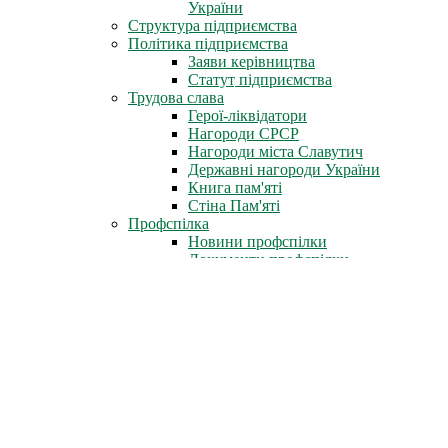
України
Структура підприємства
Політика підприємства
Заяви керівництва
Статут підприємства
Трудова слава
Герої-ліквідатори
Нагороди СРСР
Нагороди міста Славутич
Державні нагороди України
Книга пам'яті
Стіна Пам'яті
Профспілка
Новини профспілки
Документи профспілки
Організація молоді ЧАЕС
Інфоцентр
Новини
Фотоальбом
Відеофільми
Телепрограми
Газета «Новини ЧАЕС»
Література
Неофіційно
Архів преси