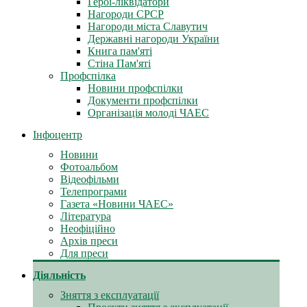
Герої-ліквідатори
Нагороди СРСР
Нагороди міста Славутич
Державні нагороди України
Книга пам'яті
Стіна Пам'яті
Профспілка
Новини профспілки
Документи профспілки
Організація молоді ЧАЕС
Інфоцентр
Новини
Фотоальбом
Відеофільми
Телепрограми
Газета «Новини ЧАЕС»
Література
Неофіційно
Архів преси
Для преси
Діяльність
Зняття з експлуатації