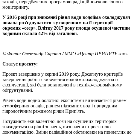
заходів, передбачених програмою радіаційно-екологічного
моніторингу.
У 2016 році при зниженні рівня води водойма-охолоджувач
почала роз'єднуватися з утворенням на її території
окремих «озер». Влітку 2017 року площа осушеної частини
водойми склала 42% від загальної.
© Фото: Олександр Сирота / ММО «Центр ПРИПЯТЬ.ком».
Статус проекту:
Проект завершено у серпні 2019 року. Досягнуто критеріїв
завершення робіт із виведення водойми-охолоджувача із
експлуатації, які були встановлені в техніко-економічному
обґрунтуванні.
Рівень води водно-болотної екосистеми визначається рівнем
атмосферних опадів, рівнем підземних вод і природним
гідрологічним режимом річки Прип'ять.
Потужність еквівалентної дози на осушених територіях
знаходиться на рівні значень, визначених проектною
документацією. Зміни радіаційної обстановки на прилеглих до