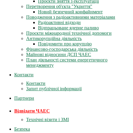
Проєкти зняття з експлуатації
Перетворення об'єкта "Укриття"
Новий безпечний конфайнмент
Поводження з радіоактивними матеріалами
Радіоактивні відходи
Відпрацьоване ядерне паливо
Проєкти міжнародної технічної допомоги
Антикорупційна діяльність
Повідомити про корупцію
Фінансово-господарська діяльність
Майнові відносини ДСП ЧАЕС
План діяльності системи енергетичного
менеджменту
Контакти
Контакти
Запит публічної інформації
Партнери
Відвідати ЧАЕС
Технічні візити і ЗМІ
Безпека