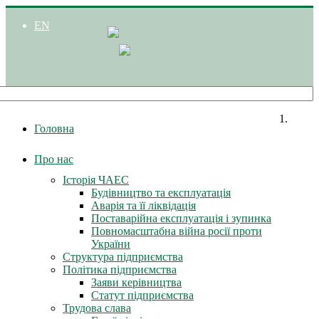
EN
Головна
Про нас
Історія ЧАЕС
Будівництво та експлуатація
Аварія та її ліквідація
Поставарійна експлуатація і зупинка
Повномасштабна війна росії проти
України
Структура підприємства
Політика підприємства
Заяви керівництва
Статут підприємства
Трудова слава