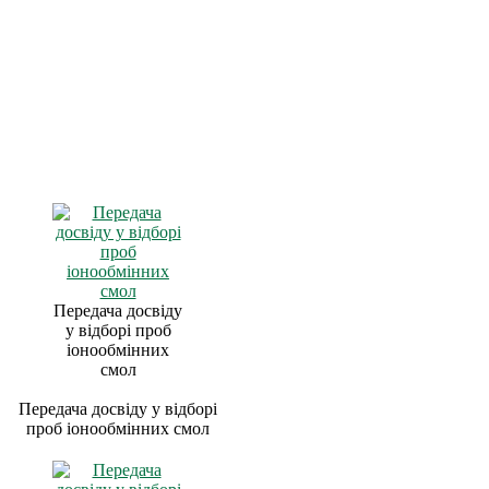
Передача досвіду
у відборі проб
іонообмінних
смол
Передача досвіду у відборі
проб іонообмінних смол