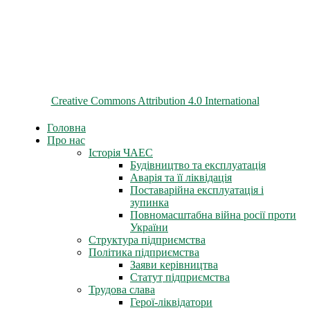
© 2026 ChNPP
Всі матеріали на цьому сайті розміщені на умовах ліцензії
Creative Commons Attribution 4.0 International
Головна
Про нас
Історія ЧАЕС
Будівництво та експлуатація
Аварія та її ліквідація
Поставарійна експлуатація і
зупинка
Повномасштабна війна росії проти
України
Структура підприємства
Політика підприємства
Заяви керівництва
Статут підприємства
Трудова слава
Герої-ліквідатори