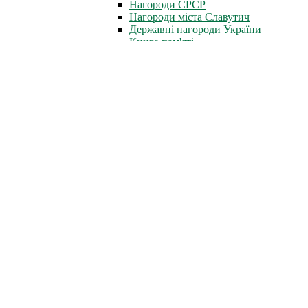
Нагороди СРСР
Нагороди міста Славутич
Державні нагороди України
Книга пам'яті
Стіна Пам'яті
Профспілка
Новини профспілки
Документи профспілки
Організація молоді ЧАЕС
Інфоцентр
Новини
Фотоальбом
Відеофільми
Телепрограми
Газета «Новини ЧАЕС»
Література
Неофіційно
Архів преси
Для преси
Діяльність
Зняття з експлуатації
Проєкти зняття з експлуатації
Перетворення об'єкта "Укриття"
Новий безпечний конфайнмент
Поводження з радіоактивними матеріалами