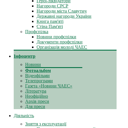
Герої-ліквідатори
Нагороди СРСР
Нагороди міста Славутич
Державні нагороди України
Книга пам'яті
Стіна Пам'яті
Профспілка
Новини профспілки
Документи профспілки
Організація молоді ЧАЕС
Інфоцентр
Новини
Фотоальбом
Відеофільми
Телепрограми
Газета «Новини ЧАЕС»
Література
Неофіційно
Архів преси
Для преси
Діяльність
Зняття з експлуатації