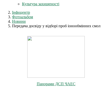
Культура захищеності
Інфоцентр
Фотоальбом
Новини
Передача досвіду у відборі проб іонообмінних смол
Панорами ДСП ЧАЕС