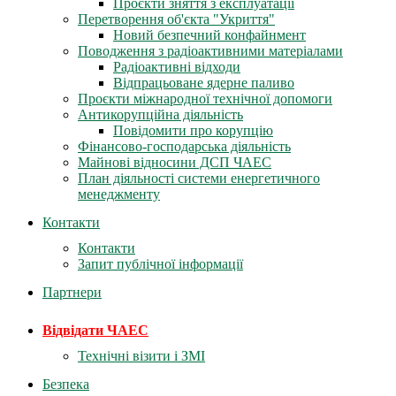
Проєкти зняття з експлуатації
Перетворення об'єкта "Укриття"
Новий безпечний конфайнмент
Поводження з радіоактивними матеріалами
Радіоактивні відходи
Відпрацьоване ядерне паливо
Проєкти міжнародної технічної допомоги
Антикорупційна діяльність
Повідомити про корупцію
Фінансово-господарська діяльність
Майнові відносини ДСП ЧАЕС
План діяльності системи енергетичного
менеджменту
Контакти
Контакти
Запит публічної інформації
Партнери
Відвідати ЧАЕС
Технічні візити і ЗМІ
Безпека