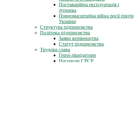
Поставарійна експлуатація і
зупинка
Повномасштабна війна росії проти
України
Структура підприємства
Політика підприємства
Заяви керівництва
Статут підприємства
Трудова слава
Герої-ліквідатори
Нагороди СРСР
Нагороди міста Славутич
Державні нагороди України
Книга пам'яті
Стіна Пам'яті
Профспілка
Новини профспілки
Документи профспілки
Організація молоді ЧАЕС
Інфоцентр
Новини
Фотоальбом
Відеофільми
Телепрограми
Газета «Новини ЧАЕС»