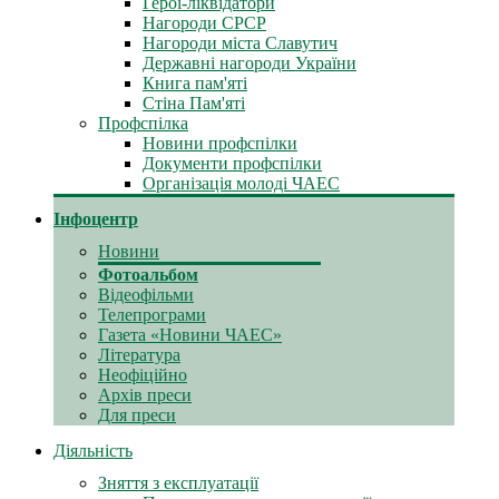
Герої-ліквідатори
Нагороди СРСР
Нагороди міста Славутич
Державні нагороди України
Книга пам'яті
Стіна Пам'яті
Профспілка
Новини профспілки
Документи профспілки
Організація молоді ЧАЕС
Інфоцентр
Новини
Фотоальбом
Відеофільми
Телепрограми
Газета «Новини ЧАЕС»
Література
Неофіційно
Архів преси
Для преси
Діяльність
Зняття з експлуатації