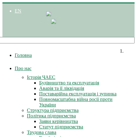
EN
Головна
Про нас
Історія ЧАЕС
Будівництво та експлуатація
Аварія та її ліквідація
Поставарійна експлуатація і зупинка
Повномасштабна війна росії проти
України
Структура підприємства
Політика підприємства
Заяви керівництва
Статут підприємства
Трудова слава