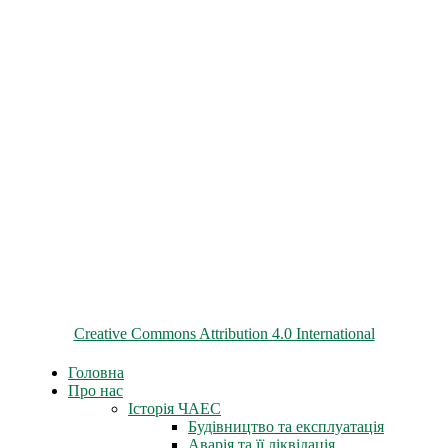
© 2026 ChNPP
Всі матеріали на цьому сайті розміщені на умовах ліцензії
Creative Commons Attribution 4.0 International
Головна
Про нас
Історія ЧАЕС
Будівництво та експлуатація
Аварія та її ліквідація