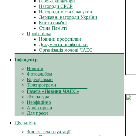
Герої-ліквідатори
Нагороди СРСР
Нагороди міста Славутич
Державні нагороди України
Книга пам'яті
Стіна Пам'яті
Профспілка
Новини профспілки
Документи профспілки
Організація молоді ЧАЕС
Інфоцентр
Новини
Фотоальбом
Відеофільми
Телепрограми
Газета «Новини ЧАЕС»
Література
Неофіційно
Архів преси
Для преси
Діяльність
Зняття з експлуатації