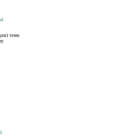
.:
нієї теми
ву
: