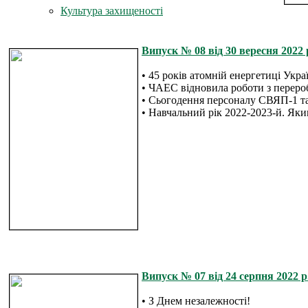
Культура захищеності
Випуск № 08 від 30 вересня 2022 
• 45 років атомній енергетиці Укра
• ЧАЕС відновила роботи з переро
• Сьогодення персоналу СВЯП-1 
• Навчальний рік 2022-2023-й. Як
Випуск № 07 від 24 серпня 2022 р
• З Днем незалежності!