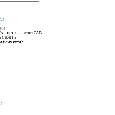
р.:
їни
бки та захоронення РАВ
та СВЯП-2
им йому бути?
.: