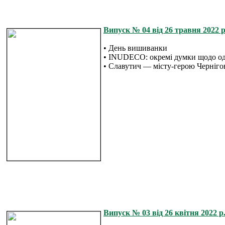
Випуск № 04 від 26 травня 2022 р
• День вишиванки
• INUDECO: окремі думки щодо од
• Славутич — місту-герою Черніго
Випуск № 03 від 26 квітня 2022 р.