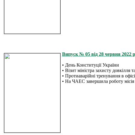
Випуск № 05 від 28 червня 2022 р
• День Конституції України
• Візит міністра захисту довкілля
• Протиаварійні тренування в офі
• На ЧАЕС завершила роботу міс