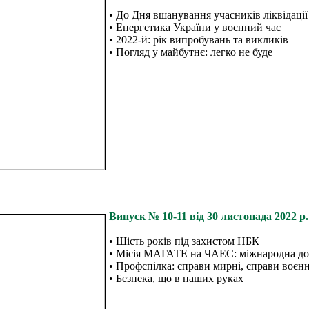
• До Дня вшанування учасників ліквідації
• Енергетика України у воєнний час
• 2022-й: рік випробувань та викликів
• Погляд у майбутнє: легко не буде
Випуск № 10-11 від 30 листопада 2022 р.
• Шість років під захистом НБК
• Місія МАГАТЕ на ЧАЕС: міжнародна доп
• Профспілка: справи мирні, справи воєнн
• Безпека, що в наших руках