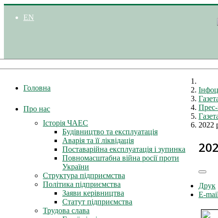
EN
Головна
Інфоц
Газе
Прес-
Про нас
Газе
Історія ЧАЕС
2022 
Будівництво та експлуатація
Аварія та її ліквідація
202
Поставарійна експлуатація і зупинка
Повномасштабна війна росії проти
України
Структура підприємства
Політика підприємства
Друк
Заяви керівництва
E-mai
Статут підприємства
Трудова слава