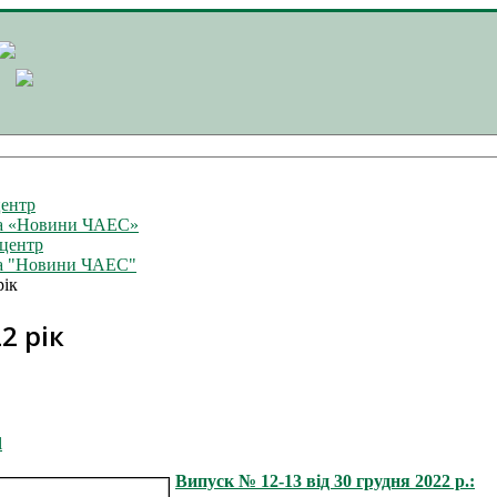
ентр
та «Новини ЧАЕС»
центр
та "Новини ЧАЕС"
рік
2 рік
l
Випуск № 12-13 від 30 грудня 2022 р.: