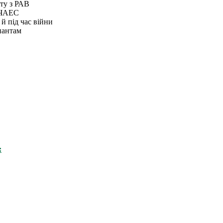
оту з РАВ
а ЧАЕС
 й під час війни
пантам
: