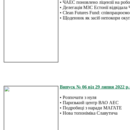
• ЧАЕС поновлено ліцензії на роб
• Делегація МЗС Естонії відвідал
• Clean Futures Fund: співпрацюємо
• Щоденник як засіб непокори оку
Випуск № 06 від 29 липня 2022 р.
• Розпочати з нуля
• Паризький центр ВАО АЕС
• Подробиці з наради МАГАТЕ
• Нова топоніміка Славутича