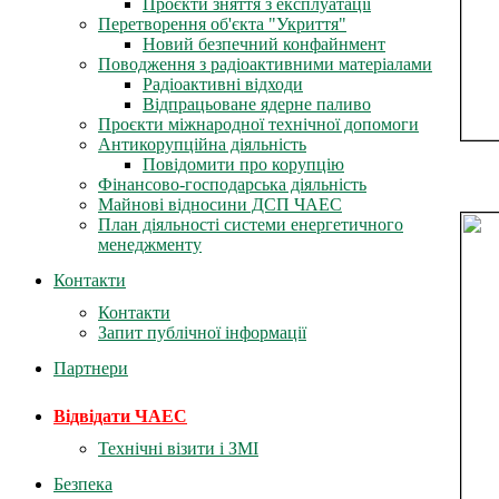
Проєкти зняття з експлуатації
Перетворення об'єкта "Укриття"
Новий безпечний конфайнмент
Поводження з радіоактивними матеріалами
Радіоактивні відходи
Відпрацьоване ядерне паливо
Проєкти міжнародної технічної допомоги
Антикорупційна діяльність
Повідомити про корупцію
Фінансово-господарська діяльність
Майнові відносини ДСП ЧАЕС
План діяльності системи енергетичного
менеджменту
Контакти
Контакти
Запит публічної інформації
Партнери
Відвідати ЧАЕС
Технічні візити і ЗМІ
Безпека