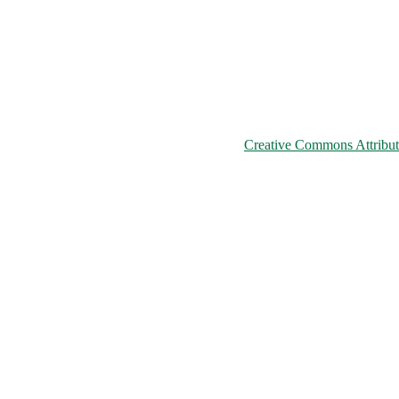
© 2026 ChNPP
ьому сайті розміщені на умовах ліцензії
Creative Commons Attributi
країни