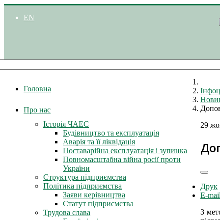
EN
Головна
Інфоц
Нови
Допов
Про нас
Історія ЧАЕС
29 жо
Будівництво та експлуатація
Аварія та її ліквідація
Доп
Поставарійна експлуатація і зупинка
Повномасштабна війна росії проти
України
Структура підприємства
Політика підприємства
Друк
Заяви керівництва
E-mai
Статут підприємства
З мет
Трудова слава