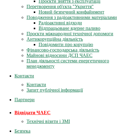
Проєкти зняття з експлуатації
Перетворення об'єкта "Укриття"
Новий безпечний конфайнмент
Поводження з радіоактивними матеріалами
Радіоактивні відходи
Відпрацьоване ядерне паливо
Проєкти міжнародної технічної допомоги
Антикорупційна діяльність
Повідомити про корупцію
Фінансово-господарська діяльність
Майнові відносини ДСП ЧАЕС
План діяльності системи енергетичного
менеджменту
Контакти
Контакти
Запит публічної інформації
Партнери
Відвідати ЧАЕС
Технічні візити і ЗМІ
Безпека