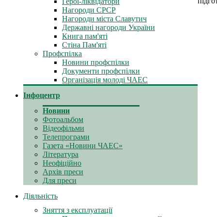
підго
Герої-ліквідатори
Нагороди СРСР
Нагороди міста Славутич
Державні нагороди України
Книга пам'яті
Стіна Пам'яті
Профспілка
Новини профспілки
Документи профспілки
Організація молоді ЧАЕС
Інфоцентр
Новини
Фотоальбом
Відеофільми
Телепрограми
Газета «Новини ЧАЕС»
Література
Неофіційно
Архів преси
Для преси
Діяльність
Зняття з експлуатації