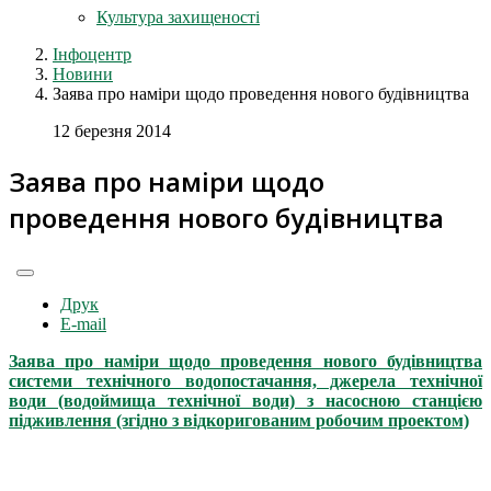
Культура захищеності
Інфоцентр
Новини
Заява про наміри щодо проведення нового будівництва
12 березня 2014
Заява про наміри щодо
проведення нового будівництва
Друк
E-mail
Заява про наміри щодо проведення нового будівництва
системи технічного водопостачання, джерела технічної
води (водоймища технічної води) з насосною станцією
підживлення (згідно з відкоригованим робочим проектом)