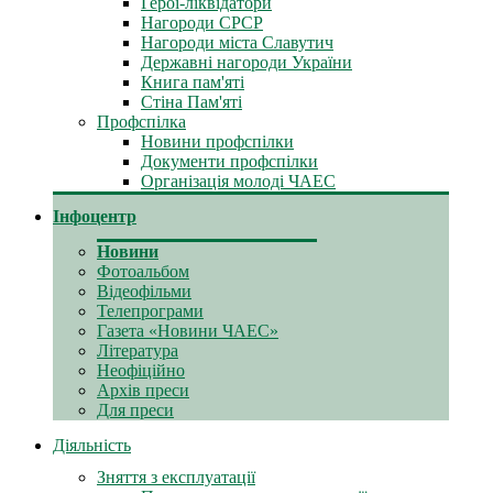
Герої-ліквідатори
Нагороди СРСР
Нагороди міста Славутич
Державні нагороди України
Книга пам'яті
Стіна Пам'яті
Профспілка
Новини профспілки
Документи профспілки
Організація молоді ЧАЕС
Інфоцентр
Новини
Фотоальбом
Відеофільми
Телепрограми
Газета «Новини ЧАЕС»
Література
Неофіційно
Архів преси
Для преси
Діяльність
Зняття з експлуатації