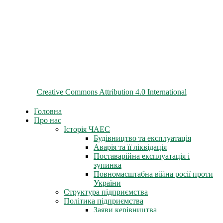
© 2026 ChNPP
Всі матеріали на цьому сайті розміщені на умовах ліцензії
Creative Commons Attribution 4.0 International
Головна
Про нас
Історія ЧАЕС
Будівництво та експлуатація
Аварія та її ліквідація
Поставарійна експлуатація і
зупинка
Повномасштабна війна росії проти
України
Структура підприємства
Політика підприємства
Заяви керівництва
Статут підприємства