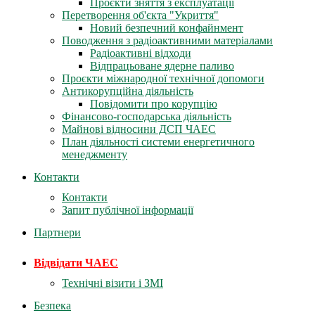
Проєкти зняття з експлуатації
Перетворення об'єкта "Укриття"
Новий безпечний конфайнмент
Поводження з радіоактивними матеріалами
Радіоактивні відходи
Відпрацьоване ядерне паливо
Проєкти міжнародної технічної допомоги
Антикорупційна діяльність
Повідомити про корупцію
Фінансово-господарська діяльність
Майнові відносини ДСП ЧАЕС
План діяльності системи енергетичного
менеджменту
Контакти
Контакти
Запит публічної інформації
Партнери
Відвідати ЧАЕС
Технічні візити і ЗМІ
Безпека