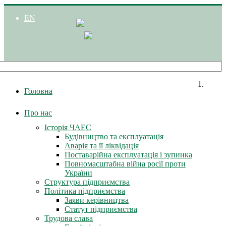
EN
Головна
Про нас
Історія ЧАЕС
Будівництво та експлуатація
Аварія та її ліквідація
Поставарійна експлуатація і зупинка
Повномасштабна війна росії проти
України
Структура підприємства
Політика підприємства
Заяви керівництва
Статут підприємства
Трудова слава