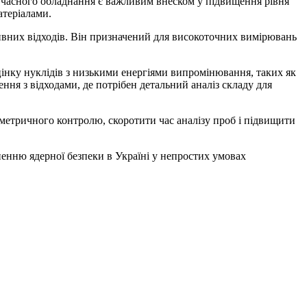
учасного обладнання є важливим внеском у підвищення рівня
атеріалами.
тивних відходів. Він призначений для високоточних вимірювань
цінку нуклідів з низькими енергіями випромінювання, таких як
ння з відходами, де потрібен детальний аналіз складу для
метричного контролю, скоротити час аналізу проб і підвищити
енню ядерної безпеки в Україні у непростих умовах