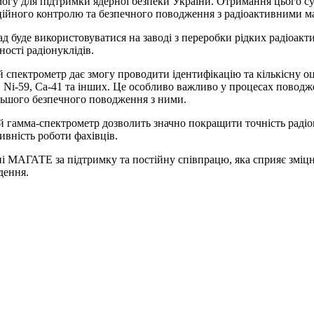
огу для підтримки ядерної безпеки України. Отримання цього с
ційного контролю та безпечного поводження з радіоактивними м
д буде використовуватися на заводі з переробки рідких радіоак
ності радіонуклідів.
 спектрометр дає змогу проводити ідентифікацію та кількісну о
, Ni-59, Ca-41 та інших. Це особливо важливо у процесах поводже
ьшого безпечного поводження з ними.
 гамма-спектрометр дозволить значно покращити точність радіо
ивність роботи фахівців.
і МАГАТЕ за підтримку та постійну співпрацю, яка сприяє зміцн
дення.