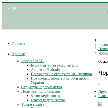
EN
Головна
Інфоц
Нови
Чорно
Про нас
Історія ЧАЕС
06 жо
Будівництво та експлуатація
Аварія та її ліквідація
Чо
Поставарійна експлуатація і зупинка
Повномасштабна війна росії проти
України
Структура підприємства
Політика підприємства
Друк
Заяви керівництва
E-mai
Статут підприємства
Трудова слава