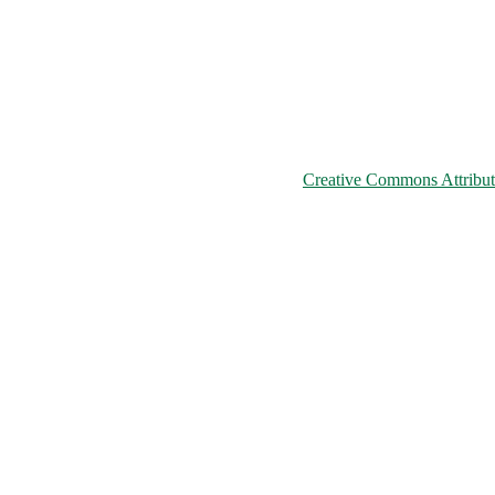
© 2026 ChNPP
ьому сайті розміщені на умовах ліцензії
Creative Commons Attributi
країни