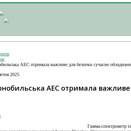
ентр
ни
бильська АЕС отримала важливе для безпеки сучасне обладнан
втня 2025
рнобильська АЕС отримала важливе 
l
Гамма-спектрометр із