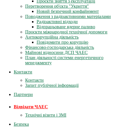
Проєкти зняття з експлуатації
Перетворення об'єкта "Укриття"
Новий безпечний конфайнмент
Поводження з радіоактивними матеріалами
Радіоактивні відходи
Відпрацьоване ядерне паливо
Проєкти міжнародної технічної допомоги
Антикорупційна діяльність
Повідомити про корупцію
Фінансово-господарська діяльність
Майнові відносини ДСП ЧАЕС
План діяльності системи енергетичного
менеджменту
Контакти
Контакти
Запит публічної інформації
Партнери
Відвідати ЧАЕС
Технічні візити і ЗМІ
Безпека