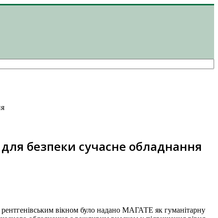
ня
для безпеки сучасне обладнання
 рентгенівським вікном було надано МАГАТЕ як гуманітарну