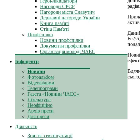
допом
Герої-ліквідатори
радіа
Нагороди СРСР
Нагороди міста Славутич
Прила
Державні нагороди України
актив
Книга пам'яті
Стіна Пам'яті
Даний
Профспілка
Fe-55
Новини профспілки
подал
Документи профспілки
Організація молоді ЧАЕС
Новий
ефект
Інфоцентр
Вдячн
Новини
сього
Фотоальбом
Відеофільми
Телепрограми
Газета «Новини ЧАЕС»
Література
Неофіційно
Архів преси
Для преси
Діяльність
Зняття з експлуатації