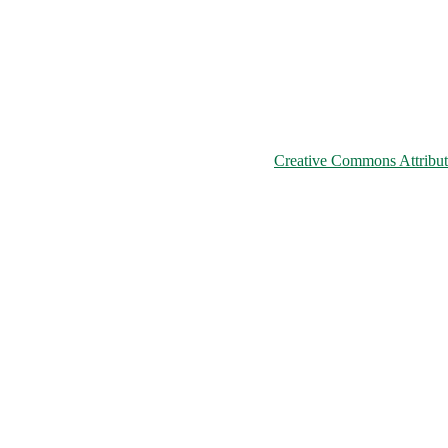
© 2026 ChNPP
ьому сайті розміщені на умовах ліцензії
Creative Commons Attributi
країни