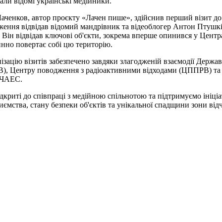
дали відомі українські медійники.
Лаченков, автор проєкту «Лачен пише», здійснив перший візит до
ження відвідав відомий мандрівник та відеоблогер Антон Птушкі
. Він відвідав ключові об'єкти, зокрема вперше опинився у Цент
нно повертає собі цю територію.
ізацію візитів забезпечено завдяки злагодженій взаємодії Держа
), Центру поводження з радіоактивними відходами (ЦППРВ) та к
ЧАЕС.
дкриті до співпраці з медійною спільнотою та підтримуємо ініціа
иємства, стану безпеки об'єктів та унікальної спадщини зони від