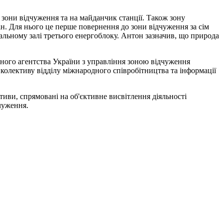
 зони відчуження та на майданчик станції. Також зону
н. Для нього це перше повернення до зони відчуження за сім
ральному залі третього енергоблоку. Антон зазначив, що природа
вного агентства України з управління зоною відчуження
олективу відділу міжнародного співробітництва та інформації
тиви, спрямовані на об'єктивне висвітлення діяльності
чуження.