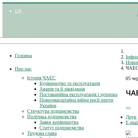
EN
Головна
Інфоц
Нови
ЧАЕС 
Про нас
Історія ЧАЕС
05 че
Будівництво та експлуатація
Аварія та її ліквідація
ЧА
Поставарійна експлуатація і зупинка
Повномасштабна війна росії проти
України
Структура підприємства
Політика підприємства
Друк
Заяви керівництва
E-mai
Статут підприємства
Трудова слава