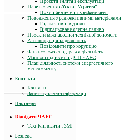
Проєкти зняття з експлуатації
Перетворення об'єкта "Укриття"
Новий безпечний конфайнмент
Поводження з радіоактивними матеріалами
Радіоактивні відходи
Відпрацьоване ядерне паливо
Проєкти міжнародної технічної допомоги
Антикорупційна діяльність
Повідомити про корупцію
Фінансово-господарська діяльність
Майнові відносини ДСП ЧАЕС
План діяльності системи енергетичного
менеджменту
Контакти
Контакти
Запит публічної інформації
Партнери
Відвідати ЧАЕС
Технічні візити і ЗМІ
Безпека