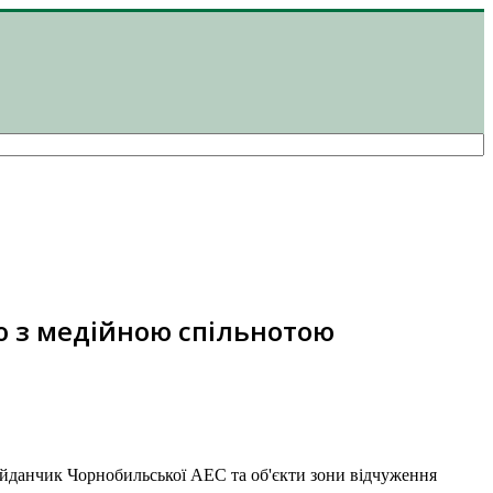
ю з медійною спільнотою
айданчик Чорнобильської АЕС та об'єкти зони відчуження