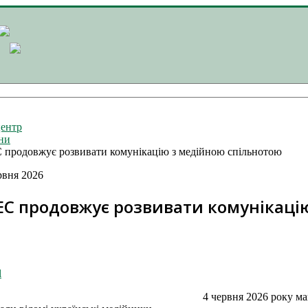
ентр
ни
продовжує розвивати комунікацію з медійною спільнотою
рвня 2026
ЕС продовжує розвивати комунікаці
l
4 червня 2026 року м