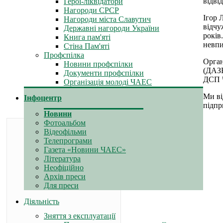
відві
Герої-ліквідатори
Нагороди СРСР
Ігор 
Нагороди міста Славутич
відчу
Державні нагороди України
років
Книга пам'яті
невпи
Стіна Пам'яті
Профспілка
Орган
Новини профспілки
(ДАЗВ
Документи профспілки
ДСП 
Організація молоді ЧАЕС
Ми ві
Інфоцентр
підпр
Новини
Фотоальбом
Відеофільми
Телепрограми
Газета «Новини ЧАЕС»
Література
Неофіційно
Архів преси
Для преси
Діяльність
Зняття з експлуатації