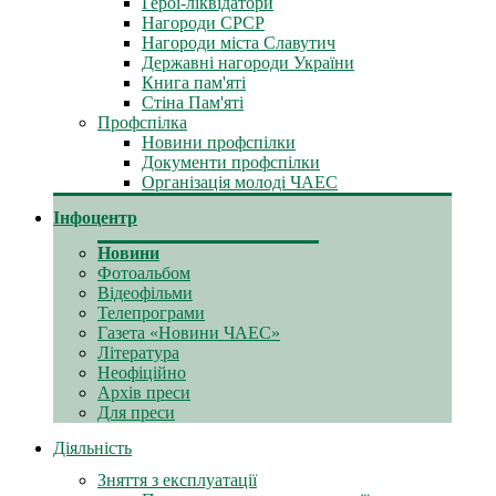
Герої-ліквідатори
Нагороди СРСР
Нагороди міста Славутич
Державні нагороди України
Книга пам'яті
Стіна Пам'яті
Профспілка
Новини профспілки
Документи профспілки
Організація молоді ЧАЕС
Інфоцентр
Новини
Фотоальбом
Відеофільми
Телепрограми
Газета «Новини ЧАЕС»
Література
Неофіційно
Архів преси
Для преси
Діяльність
Зняття з експлуатації