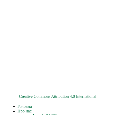
© 2026 ChNPP
Всі матеріали на цьому сайті розміщені на умовах ліцензії
Creative Commons Attribution 4.0 International
Головна
Про нас