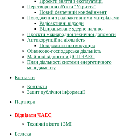
Проєкти зняття з експлуатації
Перетворення об'єкта "Укриття"
Новий безпечний конфайнмент
Поводження з радіоактивними матеріалами
Радіоактивні відходи
Відпрацьоване ядерне паливо
Проєкти міжнародної технічної допомоги
Антикорупційна діяльність
Повідомити про корупцію
Фінансово-господарська діяльність
Майнові відносини ДСП ЧАЕС
План діяльності системи енергетичного
менеджменту
Контакти
Контакти
Запит публічної інформації
Партнери
Відвідати ЧАЕС
Технічні візити і ЗМІ
Безпека