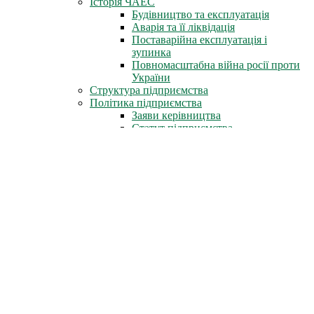
Історія ЧАЕС
Будівництво та експлуатація
Аварія та її ліквідація
Поставарійна експлуатація і
зупинка
Повномасштабна війна росії проти
України
Структура підприємства
Політика підприємства
Заяви керівництва
Статут підприємства
Трудова слава
Герої-ліквідатори
Нагороди СРСР
Нагороди міста Славутич
Державні нагороди України
Книга пам'яті
Стіна Пам'яті
Профспілка
Новини профспілки
Документи профспілки
Організація молоді ЧАЕС
Інфоцентр
Новини
Фотоальбом