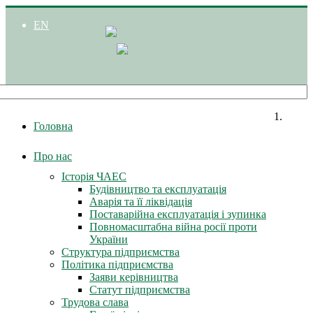
EN
Головна
Про нас
Історія ЧАЕС
Будівництво та експлуатація
Аварія та її ліквідація
Поставарійна експлуатація і зупинка
Повномасштабна війна росії проти
України
Структура підприємства
Політика підприємства
Заяви керівництва
Статут підприємства
Трудова слава