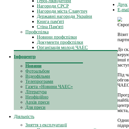
Герої-ліквідатори
Друк
Нагороди СРСР
E-mai
Нагороди міста Славутич
Державні нагороди України
Книга пам'яті
Європ
Стіна Пам'яті
Профспілка
Візит
Новини профспілки
партн
Документи профспілки
Організація молоді ЧАЕС
До ск
керую
Інфоцентр
інші 
засту
Новини
Фотоальбом
Під ч
Відеофільми
обгов
Телепрограми
ЧАЕС 
Газета «Новини ЧАЕС»
Література
Прогр
Неофіційно
найбі
Архів преси
центр
Для преси
міста
Діяльність
Одним
Зняття з експлуатації
підпр