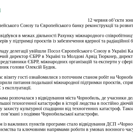
l
12 червня об’єкти зон
ейського Союзу та Європейського банку реконструкції та розвит
 відбувся в межах діяльності Рахунку міжнародного співробітни
ерів у підтримці проєктів із забезпечення ядерної та радіаційн
ладу делегації увійшли Посол Європейського Союзу в Україні Ка
чий директор ЄБРР в Україні та Молдові Арвід Тюркнер, директ
представники ЄБРР, міжнародних організацій та експерти у сфері 
пник голови Олексій Будик.
ас візиту гості ознайомилися з поточним станом робіт на Чорноб
орили питання подальшої міжнародної підтримки проєктів, спрям
з експлуатації.
ама розпочалася з відвідування міста Чорнобиль, де учасники дел
льшої техногенної катастрофи в історії людства в постійно діюч
у захисту культурної спадщини від техногенних катастроф. Також
, пов’язані з подіями Чорнобильської катастрофи.
 із важливих пунктів програми стало відвідування ДСП «Чорноб
иємства та ключовими напрямами роботи в умовах воєнного ча