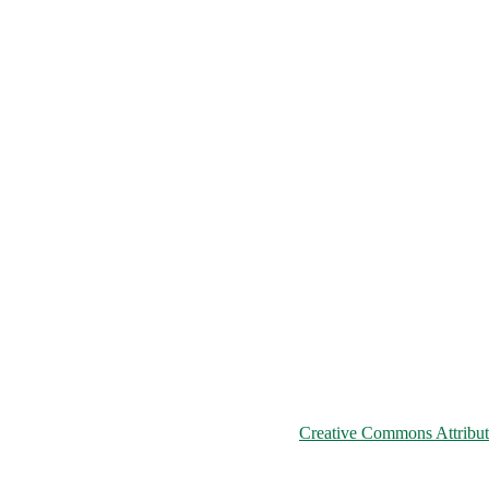
© 2026 ChNPP
ьому сайті розміщені на умовах ліцензії
Creative Commons Attributi