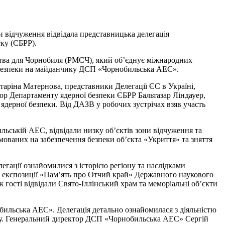
и відчуження відвідала представницька делегація
ку (ЄБРР).
цтва для Чорнобиля (РМСЧ), який об’єднує міжнародних
ої безпеки на майданчику ДСП «Чорнобильська АЕС».
таріна Матернова, представники Делегації ЄС в Україні,
ор Департаменту ядерної безпеки ЄБРР Бальтазар Ліндауер,
ядерної безпеки. Від ДАЗВ у робочих зустрічах взяв участь
ильській АЕС, відвідали низку об’єктів зони відчуження та
ованих на забезпечення безпеки об’єкта «Укриття» та зняття
егації ознайомилися з історією регіону та наслідками
ій експозиції «Пам’ять про Отчий край» Державного наукового
 гості відвідали Свято-Іллінський храм та меморіальні об’єкти
ильська АЕС». Делегація детально ознайомилася з діяльністю
су. Генеральний директор ДСП «Чорнобильська АЕС» Сергій