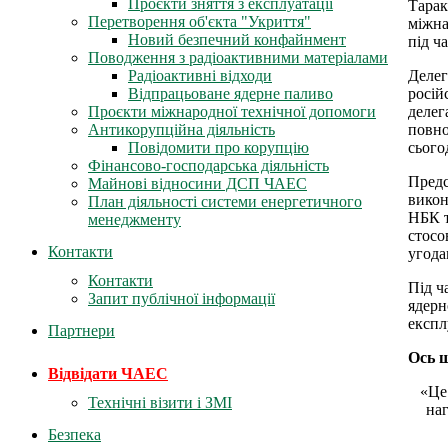
Проєкти зняття з експлуатації
Тарак
Перетворення об'єкта "Укриття"
міжна
Новий безпечний конфайнмент
під ч
Поводження з радіоактивними матеріалами
Делег
Радіоактивні відходи
росій
Відпрацьоване ядерне паливо
делег
Проєкти міжнародної технічної допомоги
повно
Антикорупційна діяльність
сього
Повідомити про корупцію
Фінансово-господарська діяльність
Предс
Майнові відносини ДСП ЧАЕС
викон
План діяльності системи енергетичного
НБК т
менеджменту
стосо
Контакти
угода
Контакти
Під ч
Запит публічної інформації
ядерн
експл
Партнери
Ось щ
Відвідати ЧАЕС
«Це
Технічні візити і ЗМІ
наг
Безпека