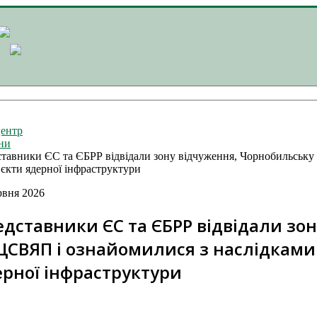
ентр
ни
тавники ЄС та ЄБРР відвідали зону відчуження, Чорнобильську 
’єкти ядерної інфраструктури
рвня 2026
едставники ЄС та ЄБРР відвідали зо
ЦСВЯП і ознайомилися з наслідками 
ерної інфраструктури