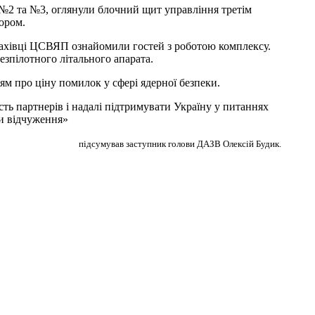
№2 та №3, оглянули блочний щит управління третім
ором.
ахівці ЦСВЯП ознайомили гостей з роботою комплексу.
езпілотного літального апарата.
ям про ціну помилок у сфері ядерної безпеки.
ть партнерів і надалі підтримувати Україну у питаннях
ни відчуження»
підсумував заступник голови ДАЗВ Олексій Будик.