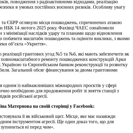
локів, поводження з радіоактивними відходами, реалізацію
 безпеки в умовах постійних воєнних ризиків. Особливу увагу
 та ЄБРР оглянули місця пошкоджень, спричинених атакою
рки НБК 14 лютого 2025 року. Фахівці ЧАЕС ознайомили
 з мінімізації наслідків удару та планами щодо відновлення
ньо побачити масштаби пошкоджень та оцінити виклики, з якими
пеки об’єкта «Укриття».
еалізації грантових угод №5 та №6, які мають забезпечити як
 до повномасштабного ремонту пошкоджених конструкцій Арки
ж Україною та Європейським банком реконструкції та розвитку
биля. Загальний обсяг фінансування за двома грантовими
я одним із найважливіших міжнародних проєктів у сфері
ично необхідною для продовження робіт зі зняття станції з
дків російської агресії.
на Матернова на своїй сторінці у Facebook:
товувала її як військовий щит. Місце, яке має назавжди
дним інструментом агресії. Ще один доказ того, що для
е зупиниться ні перед чим».