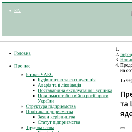
EN
Головна
Інфоц
Нови
Предс
Про нас
на об
Історія ЧАЕС
Будівництво та експлуатація
15 че
Аварія та її ліквідація
Поставарійна експлуатація і зупинка
Пр
Повномасштабна війна росії проти
України
та 
Структура підприємства
яд
Політика підприємства
Заяви керівництва
Статут підприємства
Трудова слава