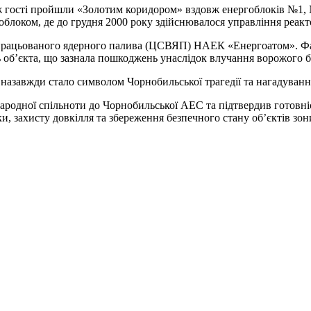
 гості пройшли «Золотим коридором» вздовж енергоблоків №1, 
облоком, де до грудня 2000 року здійснювалося управління реакт
ідпрацьованого ядерного палива (ЦСВЯП) НАЕК «Енергоатом». Ф
ль об’єкта, що зазнала пошкоджень унаслідок влучання ворожого б
 назавжди стало символом Чорнобильської трагедії та нагадуванн
ародної спільноти до Чорнобильської АЕС та підтвердив готовніс
ки, захисту довкілля та збереження безпечного стану об’єктів зо