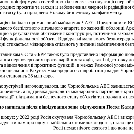
анов поінформував гостей про хід зняття з експлуатації енергоб
родних проєктів та заходи із забезпечення ядерної й радіаційної
ас візиту було приділено Новому безпечному конфайнменту.
ація відвідала промисловий майданчик ЧАЕС. Представники ЄС
ського безпілотного літального апарата по захисній оболонці А
ацію з результатами обстеження конструкцій, поточними заходами
ї функціональності об’єкта. Відвідувачі мали змогу безпосеред
дні стикається міжнародна спільнота у питанні забезпечення без
тавникам ЄС та ЄБРР також було представлено інформацію щодо р
ання першочергових протиаварійних заходів, так і підготовку
а відновлення її проєктних функцій, в межах Рамкової угоди мі
вно діяльності Рахунку міжнародного співробітництва для Чорно
ми становить 35 млн євро.
ас зустрічей наголошувалося, що Чорнобильська АЕС залишаєтьс
ої безпеки, а підтримка донорів та міжнародних партнерів є крит
уатації, підтримання безпечного стану об’єктів та подолання наслі
о написала після відвідування зони відчуження Посол Катарі
 шокує: у 2022 році Росія окупувала Чорнобильську АЕС і викорис
адувати нам про одну з найбільших помилок людства, стало ще о
Росії немає нічого святого і що вона н