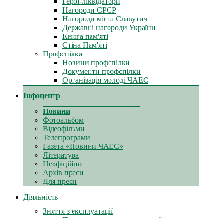
Герої-ліквідатори
Нагороди СРСР
Нагороди міста Славутич
Державні нагороди України
Книга пам'яті
Стіна Пам'яті
Профспілка
Новини профспілки
Документи профспілки
Організація молоді ЧАЕС
Інфоцентр
Новини
Фотоальбом
Відеофільми
Телепрограми
Газета «Новини ЧАЕС»
Література
Неофіційно
Архів преси
Для преси
Діяльність
Зняття з експлуатації