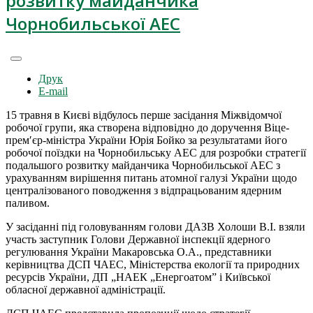
розвитку майданчика
Чорнобильської АЕС
Друк
E-mail
15 травня в Києві відбулось перше засідання Міжвідомчої
робочої групи, яка створена відповідно до доручення Віце-
прем′єр-міністра України Юрія Бойко за результатами його
робочої поїздки на Чорнобильську АЕС для розробки стратегії
подальшого розвитку майданчика Чорнобильської АЕС з
урахуванням вирішення питань атомної галузі України щодо
централізованого поводження з відпрацьованим ядерним
паливом.
У засіданні під головуванням голови ДАЗВ Холоши В.І. взяли
участь заступник Голови Державної інспекції ядерного
регулювання України Макаровська О.А., представники
керівництва ДСП ЧАЕС, Міністерства екології та природних
ресурсів України, ДП „НАЕК „Енергоатом” і Київської
обласної державної адміністрації.