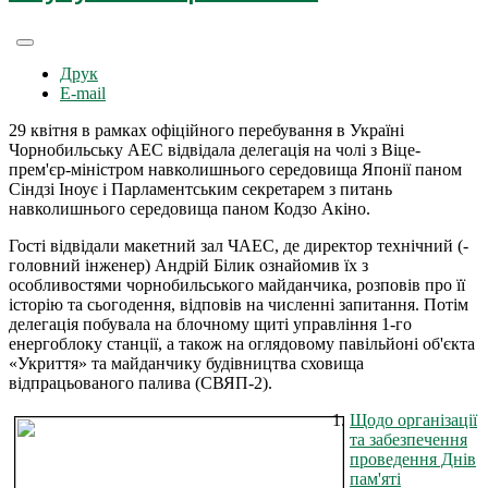
Друк
E-mail
29 квітня в рамках офіційного перебування в Україні
Чорнобильську АЕС відвідала делегація на чолі з Віце-
прем'єр-міністром навколишнього середовища Японії паном
Сіндзі Іноує і Парламентським секретарем з питань
навколишнього середовища паном Кодзо Акіно.
Гості відвідали макетний зал ЧАЕС, де директор технічний (-
головний інженер) Андрій Білик ознайомив їх з
особливостями чорнобильського майданчика, розповів про її
історію та сьогодення, відповів на численні запитання. Потім
делегація побувала на блочному щиті управління 1-го
енергоблоку станції, а також на оглядовому павільйоні об'єкта
«Укриття» та майданчику будівництва сховища
відпрацьованого палива (СВЯП-2).
Щодо організації
та забезпечення
проведення Днів
пам'яті