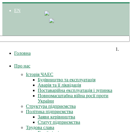
EN
Головна
Про нас
Історія ЧАЕС
Будівництво та експлуатація
Аварія та її ліквідація
Поставарійна експлуатація і зупинка
Повномасштабна війна росії проти
України
Структура підприємства
Політика підприємства
Заяви керівництва
Статут підприємства
Трудова слава