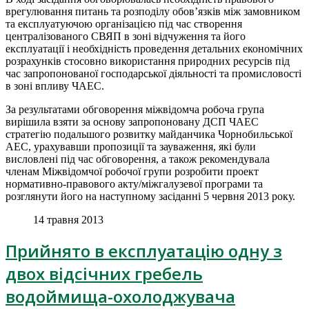
врегулювання питань та розподілу обов’язків між замовником
та експлуатуючою організацією під час створення
централізованого СВЯП в зоні відчуження та його
експлуатації і необхідність проведення детальних економічних
розрахунків стосовно використання природних ресурсів під
час запропонованої господарської діяльності та промисловості
в зоні впливу ЧАЕС.
За результатами обговорення міжвідомча робоча група
вирішила взяти за основу запропоновану ДСП ЧАЕС
стратегію подальшого розвитку майданчика Чорнобильської
АЕС, урахувавши пропозиції та зауваження, які були
висловлені під час обговорення, а також рекомендувала
членам Міжвідомчої робочої групи розробити проект
нормативно-правового акту/міжгалузевої програми та
розглянути його на наступному засіданні 5 червня 2013 року.
14 травня 2013
Прийнято в експлуатацію одну з
двох відсічних гребель
водоймища-охолоджувача