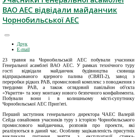
ВАО АЕС відвідали майданчик
Чорнобильської АЕС
Друк
E-mail
23 травня на Чорнобильській АЕС побували учасники
Генеральної асамблеї ВАО АЕС. У рамках технічного туру
гості відвідали майданчик будівництва сховища
відпрацьованого ядерного палива (СВЯП-2), завод з
переробки рідких РАВ, промисловий комплекс з поводження з
твердими РАВ, а також оглядовий павільйон об'єкта
«Укриття» та зону монтажу нового безпечного конфайнмента.
Побували вони і в колишньому місті-супутнику
Чорнобильської АЕС Прип'яті.
Перший заступник генерального директора ЧАЕС Валерій
Сейда ознайомив учасників туру з історією Чорнобильського
промислового майданчика, розповів про проекти, які
реалізуються в даний час. Особливу зацікавленість присутніх
викликали питання зняття з експлуатації ставка-