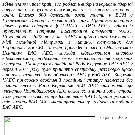
збільшенням числа країн, що роблять вибір на користь ядерної
енергетики, ця зустріч дуже корисна і для нових компаній і
країн. Близько 600 делегатів взяли участь у BGM в
Шеньчжень, Китай, у жовтні 2011 року. Протягом останніх
кількох років співпраця ДСП ЧАЕС і ВАО АЕС є одним із
пріоритетних напрямів міжнародної діяльності ЧАЕС.
Починаючи з 2002 року, на ЧАЕС щорічно організовуються
місії технічної підтримки з питань, актуальних для
Чорнобильської АЕС. Заходи, проведені спільно з Московським
Центром ВАО АЕС, завжди відрізняються високою
ефективністю, професіоналізмом і компетентністю залучених
експертів. На черговому засіданні Ради Керуючих ВАО АЕС у
березні 2011 року було прийнято спеціальну резолюцію щодо
статусу членства Чорнобильської АЕС у ВАО АЕС. Зокрема,
ЧАЕС присвоєно особливий постійний статус членства без
сплати внесків. Рада Керівників ВАО АЕС відзначила, що
членство Чорнобильської АЕС важливо з точки зору історії.
Таке рішення дозволяє представникам ЧАЕС брати участь у
всіх заходах ВАО АЕС, мати право голосу на Загальних зборах
ВАО АЕС.
17 травня 2013