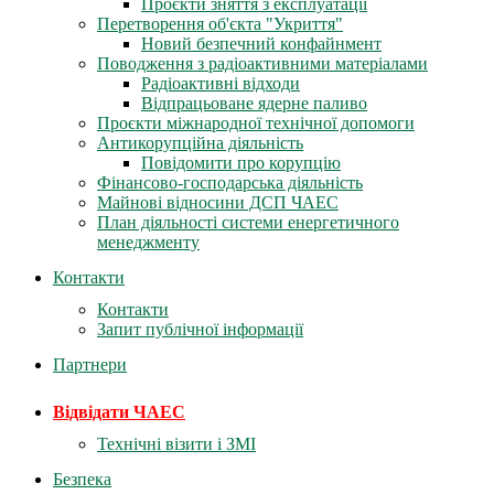
Проєкти зняття з експлуатації
Перетворення об'єкта "Укриття"
Новий безпечний конфайнмент
Поводження з радіоактивними матеріалами
Радіоактивні відходи
Відпрацьоване ядерне паливо
Проєкти міжнародної технічної допомоги
Антикорупційна діяльність
Повідомити про корупцію
Фінансово-господарська діяльність
Майнові відносини ДСП ЧАЕС
План діяльності системи енергетичного
менеджменту
Контакти
Контакти
Запит публічної інформації
Партнери
Відвідати ЧАЕС
Технічні візити і ЗМІ
Безпека