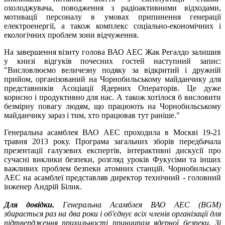
охолоджувача, поводження з радіоактивними відходами,
мотивації персоналу в умовах припинення генерації
електроенергії, а також комплекс соціально-економічних і
екологічних проблем зони відчуження.
На завершення візиту голова ВАО АЕС Жак Регалдо залишив
у книзі відгуків почесних гостей наступний запис:
"Висловлюємо величезну подяку за відкритий і дружній
прийом, організований на Чорнобильському майданчику для
представників Асоціації Ядерних Операторів. Це дуже
корисно і продуктивно для нас. А також хотілося б висловити
безмірну повагу людям, що працюють на Чорнобильському
майданчику зараз і тим, хто працював тут раніше."
Генеральна асамблея ВАО АЕС проходила в Москві 19-21
травня 2013 року. Програма загальних зборів передбачала
презентації галузевих експертів, інтерактивні дискусії про
сучасні виклики безпеки, розгляд уроків Фукусіми та інших
важливих проблем безпеки атомних станцій. Чорнобильську
АЕС на асамблеї представляв директор технічний - головний
інженер Андрій Білик.
Для довідки.
Генеральна Асамблея ВАО АЕС (BGM)
збирається раз на два роки і об'єднує всіх членів організації для
підтвердження прихильності принципам ядерної безпеки. Зі