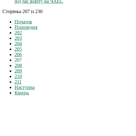
під час візиту на ЧАЕС
Сторінка 207 із 230
Початок
Попередня
202
203
204
205
206
207
208
209
210
211
Наступна
Кінець