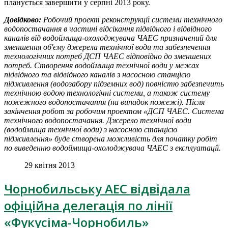
планується завершити у серпні 2013 року.
Довідково:
Робочий проект реконструкції системи технічного
водопостачання в частині відсікання підвідного і відвідного
каналів від водоймища-охолоджувача ЧАЕС призначений для
зменшення об'єму джерела технічної води та забезпечення
технологічних потреб ДСП ЧАЕС відповідно до зменшених
потреб. Створення водоймища технічної води у межах
підвідного та відвідного каналів з насосною станцією
підживлення (водозабору підземних вод) повністю забезпечить
технічною водою технологічні системи, а також систему
пожежного водопостачання (на випадок пожежі). Після
закінчення робот за робочим проектом «ДСП ЧАЕС. Система
технічного водопостачання. Джерело технічної води
(водоймища технічної води) з насосною станцією
підживлення» буде створена можливість для початку робіт
по виведенню водоймища-охолоджувача ЧАЕС з експлуатації.
29 квітня 2013
Чорнобильську АЕС відвідала
офіційна делегація по лінії
«Фукусіма-Чорнобиль»