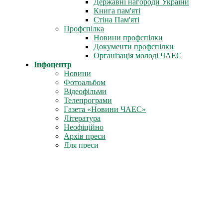
Державні нагороди України
Книга пам'яті
Стіна Пам'яті
Профспілка
Новини профспілки
Документи профспілки
Організація молоді ЧАЕС
Інфоцентр
Новини
Фотоальбом
Відеофільми
Телепрограми
Газета «Новини ЧАЕС»
Література
Неофіційно
Архів преси
Для преси
Діяльність
Зняття з експлуатації
Проєкти зняття з експлуатації
Перетворення об'єкта "Укриття"
Новий безпечний конфайнмент
Поводження з радіоактивними матеріалами
Радіоактивні відходи
Відпрацьоване ядерне паливо