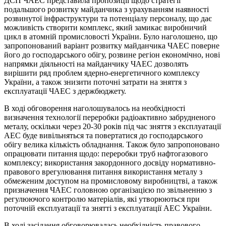
ДСП ЧАЕС представила пропозиції щодо стратегії
подальшого розвитку майданчика з урахуванням наявності
розвинутої інфраструктури та потенціалу персоналу, що дає
можливість створити комплекс, який замикає виробничий
цикл в атомній промисловості України. Було наголошено, що
запропонований варіант розвитку майданчика ЧАЕС поверне
його до господарського обігу, розвине регіон економічно, нові
напрямки діяльності на майданчику ЧАЕС дозволять
вирішити ряд проблем ядерно-енергетичного комплексу
України, а також знизити поточні затрати на зняття з
експлуатації ЧАЕС з держбюджету.
В ході обговорення наголошувалось на необхідності
визначення технології переробки радіоактивно забрудненого
металу, оскільки через 20-30 років під час зняття з експлуатації
АЕС буде вивільняться та повертатися до господарського
обігу велика кількість обладнання. Також було запропоновано
опрацювати питання щодо: переробки труб нафтогазового
комплексу; використання закордонного досвіду нормативно-
правового врегулювання питання використання металу з
обмеженим доступом на промисловому виробництві, а також
призначення ЧАЕС головною організацією по звільненню з
регулюючого контролю матеріалів, які утворюються при
поточній експлуатації та знятті з експлуатації АЕС України.
В ході засідання обговорювалась необхідність правового