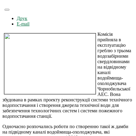
Друк
E-mail
Комісія
прийняла в
експлуатацію
греблю з трьома
водозабірними
свердловинами
на відвідному
каналі
водоймища-
охолоджувача
Чорнобильської
АЕС. Вона
збудована в рамках проекту реконструкції системи технічного
водопостачання і створення джерела технічної води для
забезпечення технологічних систем і системи пожежного
водопостачання станції.
Одночасно розпочались роботи по створенню такої ж дамби
на підвідному каналі водоймища-охолоджувача, які