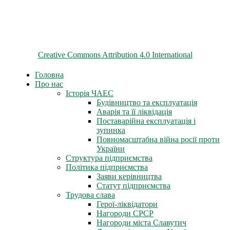
© 2026 ChNPP
Всі матеріали на цьому сайті розміщені на умовах ліцензії
Creative Commons Attribution 4.0 International
Головна
Про нас
Історія ЧАЕС
Будівництво та експлуатація
Аварія та її ліквідація
Поставарійна експлуатація і
зупинка
Повномасштабна війна росії проти
України
Структура підприємства
Політика підприємства
Заяви керівництва
Статут підприємства
Трудова слава
Герої-ліквідатори
Нагороди СРСР
Нагороди міста Славутич