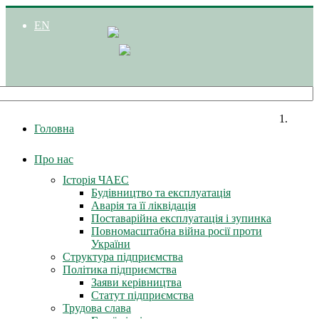
EN
Головна
Про нас
Історія ЧАЕС
Будівництво та експлуатація
Аварія та її ліквідація
Поставарійна експлуатація і зупинка
Повномасштабна війна росії проти
України
Структура підприємства
Політика підприємства
Заяви керівництва
Статут підприємства
Трудова слава