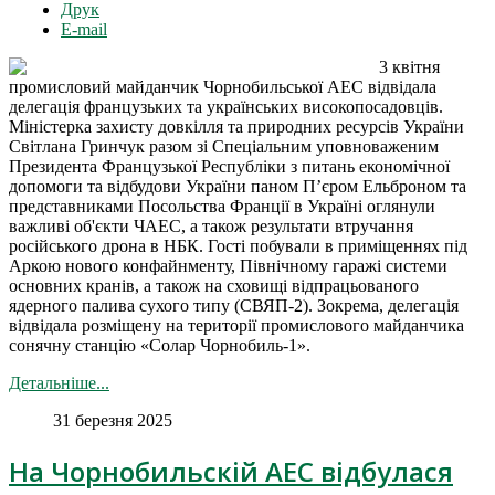
Друк
E-mail
3 квітня
промисловий майданчик Чорнобильської АЕС відвідала
делегація французьких та українських високопосадовців.
Міністерка захисту довкілля та природних ресурсів України
Світлана Гринчук разом зі Спеціальним уповноваженим
Президента Французької Республіки з питань економічної
допомоги та відбудови України паном П’єром Ельброном та
представниками Посольства Франції в Україні оглянули
важливі об'єкти ЧАЕС, а також результати втручання
російського дрона в НБК. Гості побували в приміщеннях під
Аркою нового конфайнменту, Північному гаражі системи
основних кранів, а також на сховищі відпрацьованого
ядерного палива сухого типу (СВЯП-2). Зокрема, делегація
відвідала розміщену на території промислового майданчика
сонячну станцію «Солар Чорнобиль-1».
Детальніше...
31 березня 2025
На Чорнобильскій АЕС відбулася