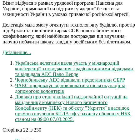
Візит відбувся в рамках урядової програми Нансена для
України, спрямованої на підтримку ядерної безпеки та
захищеності України в умовах триваючої російської агресії.
Делегація мала змогу оглянути технологічну будівлю, простір
під Аркою та північний гараж СОК нового безпечного
конфайнменту, який найбільше постраждав від влучання,
наочно побачити шкоду, завдану російським безпілотником.
Детальніше...
Українська делегація взяла участь у міжнародній
конференції з поводження з радіоактивними відходами
та відвідала АЕС Пало-Верде
Чорнобильську АЕС відвідали представники ЄБРР
ЧАЕС продовжує відновлюватися після окупації за
допомогою волонтерів
Довідка про стан ліквідації надзвичайної ситуації на
майданчику комплексу Нового Безпечного
Конфайнменту (НБК) та об'єкту "Укриття" внаслідок
прямого влучення БПЛА рф у захисну оболонку НБК
станом на 09:00 07.03.2025.
Сторінка 22 із 230