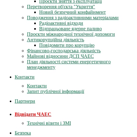
Проєкти зняття з експлуатації
Перетворення об'єкта "Укриття"
Новий безпечний конфайнмент
Поводження з радіоактивними матеріалами
Радіоактивні відходи
Відпрацьоване ядерне паливо
Проєкти міжнародної технічної допомоги
Антикорупційна діяльність
Повідомити про корупцію
Фінансово-господарська діяльність
Майнові відносини ДСП ЧАЕС
План діяльності системи енергетичного
менеджменту
Контакти
Контакти
Запит публічної інформації
Партнери
Відвідати ЧАЕС
Технічні візити і ЗМІ
Безпека