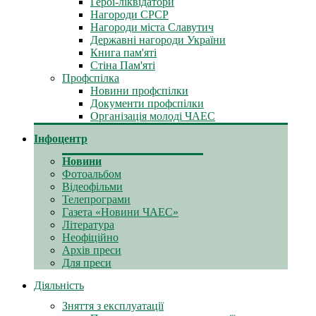
Герої-ліквідатори
Нагороди СРСР
Нагороди міста Славутич
Державні нагороди України
Книга пам'яті
Стіна Пам'яті
Профспілка
Новини профспілки
Документи профспілки
Організація молоді ЧАЕС
Інфоцентр
Новини
Фотоальбом
Відеофільми
Телепрограми
Газета «Новини ЧАЕС»
Література
Неофіційно
Архів преси
Для преси
Діяльність
Зняття з експлуатації