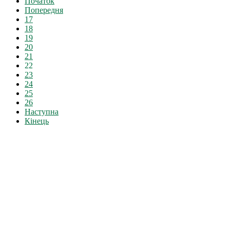
Початок
Попередня
17
18
19
20
21
22
23
24
25
26
Наступна
Кінець