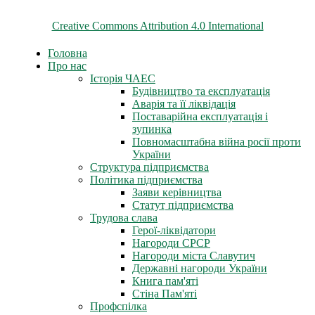
© 2026 ChNPP
Всі матеріали на цьому сайті розміщені на умовах ліцензії
Creative Commons Attribution 4.0 International
Головна
Про нас
Історія ЧАЕС
Будівництво та експлуатація
Аварія та її ліквідація
Поставарійна експлуатація і
зупинка
Повномасштабна війна росії проти
України
Структура підприємства
Політика підприємства
Заяви керівництва
Статут підприємства
Трудова слава
Герої-ліквідатори
Нагороди СРСР
Нагороди міста Славутич
Державні нагороди України
Книга пам'яті
Стіна Пам'яті
Профспілка