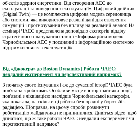
об'єктів ядерної енергетики. Від створення АЕС до
експлуатації та виведення з експлуатації». Цифровий двійник
(Digital Twin) — це комплексна цифрова модель середовища
або системи, яка використовує реальні дані для створення
симуляцій і прогнозування без впливу на реальний аналог. На
семінарі ЧАЕС представлена доповіддю експертів відділу
стратегічного планування станції «Інформаційна модель
Чорнобильської АЕС у поєднанні з інформаційною системою
підтримки зняття з експлуатації».
Від «Джокера» до Boston Dynamics | Ро́боти ЧАЕС:
невдалий експеримент чи перспективний напрямок?
З початку свого існування і аж до сучасної історії ЧАЕС була
пов'язана з ро́ботами. Особливе місце в історії зайняли події,
пов'язані з ліквідацією наслідків Чорнобильської катасрофи,
яка показала, на скільки ці ро́боти безпорадні у боротьбі з
радіацією. Щоправда, на цьому спроби розвинути
роботизацію майданчика не припинилися. Дивіться відео, щоб
дізнатися, що ж таке ро́боти ЧАЕС: невдалий експеримент чи
перспективний напрямок?