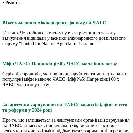
• Реакція
Візит учасників міжнародного форуму на ЧАЕС
31 січня Чорнобильську атомну електростанцію та зону
відчуження відвідали учасники Міжнародного довкіллєвого
форуму “United for Nature. Agenda for Ukraine”.
Міфи ЧАЕС: Наприкінці 60'х ЧАЕС мала іншу назву
Серія відеороликів, які покликані зруйнувати чи підтвердити
популярні міфи навколо ЧАЕС. Міф №5: Наприкінці 60'х
ЧАЕС мала іншу назву.
Залаштунки харчування на ЧАЕС: запаси їжі, ціни, вахти
та реформи у 2024 році
Про те, що залишається за лаштунками організації харчування
на ЧАЕС: запаси їжі, постачальників, виклики вахтового
режиму, а також, які зміни відбудуться у харчуванні персоналу