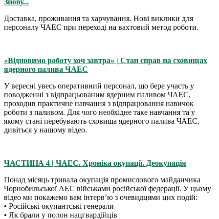
Знову...
Доставка, проживання та харчування. Нові виклики для
персоналу ЧАЕС при переході на вахтовий метод роботи.
«Відновимо роботу хоч завтра» | Стан справ на сховищах
ядерного палива ЧАЕС
У вересні увесь оперативний персонал, що бере участь у
поводженні з відпрацьованим ядерним паливом ЧАЕС,
проходив практичне навчання з відпрацювання навичок
роботи з паливом. Для чого необхідне таке навчання та у
якому стані перебувають сховища ядерного палива ЧАЕС,
дивіться у нашому відео.
ЧАСТИНА 4 | ЧАЕС. Хроніка окупації. Деокупація
Понад місяць тривала окупація промислового майданчика
Чорнобильської АЕС військами російської федерації. У цьому
відео ми покажемо вам інтервʼю з очевидцями цих подій:
• Російські окупантські генерали
• Як брали у полон нацгвардійців