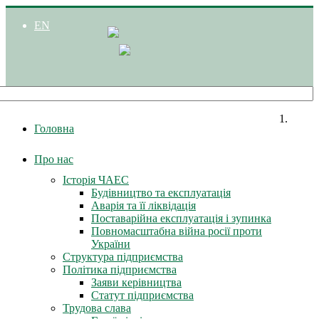
EN
Головна
Про нас
Історія ЧАЕС
Будівництво та експлуатація
Аварія та її ліквідація
Поставарійна експлуатація і зупинка
Повномасштабна війна росії проти
України
Структура підприємства
Політика підприємства
Заяви керівництва
Статут підприємства
Трудова слава