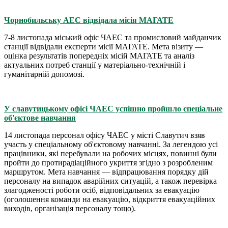
Чорнобильську АЕС відвідала місія МАГАТЕ
7-8 листопада міський офіс ЧАЕС та промисловий майданчик
станції відвідали експерти місії МАГАТЕ. Мета візиту —
оцінка результатів попередніх місій МАГАТЕ та аналіз
актуальних потреб станції у матеріально-технічній і
гуманітарній допомозі.
У славутицькому офісі ЧАЕС успішно пройшло спеціальне
об'єктове навчання
14 листопада персонал офісу ЧАЕС у місті Славутич взяв
участь у спеціальному об'єктовому навчанні. За легендою усі
працівники, які перебували на робочих місцях, повинні були
пройти до протирадіаційного укриття згідно з розробленим
маршрутом. Мета навчання — відпрацювання порядку дій
персоналу на випадок аварійних ситуацій, а також перевірка
злагодженості роботи осіб, відповідальних за евакуацію
(оголошення команди на евакуацію, відкриття евакуаційних
виходів, організація персоналу тощо).