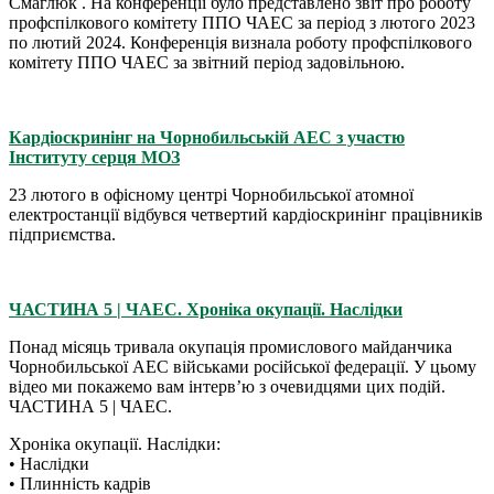
Смаглюк . На конференції було представлено звіт про роботу
профспілкового комітету ППО ЧАЕС за період з лютого 2023
по лютий 2024. Конференція визнала роботу профспілкового
комітету ППО ЧАЕС за звітний період задовільною.
Кардіоскринінг на Чорнобильській АЕС з участю
Інституту серця МОЗ
23 лютого в офісному центрі Чорнобильської атомної
електростанції відбувся четвертий кардіоскринінг працівників
підприємства.
ЧАСТИНА 5 | ЧАЕС. Хроніка окупації. Наслідки
Понад місяць тривала окупація промислового майданчика
Чорнобильської АЕС військами російської федерації. У цьому
відео ми покажемо вам інтервʼю з очевидцями цих подій.
ЧАСТИНА 5 | ЧАЕС.
Хроніка окупації. Наслідки:
• Наслідки
• Плинність кадрів