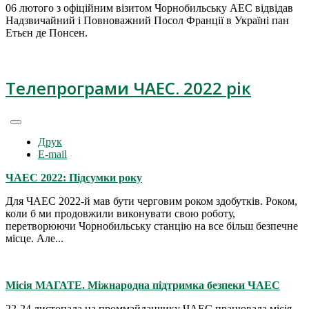
06 лютого з офіційним візитом Чорнобильську АЕС відвідав
Надзвичайний і Повноважний Посол Франції в Україні пан
Етьєн де Понсен.
Телепрограми ЧАЕС. 2022 рік
Друк
E-mail
ЧАЕС 2022: Підсумки року
Для ЧАЕС 2022-й мав бути черговим роком здобутків. Роком,
коли б ми продовжили виконувати свою роботу,
перетворюючи Чорнобильську станцію на все більш безпечне
місце. Але...
Місія МАГАТЕ. Міжнародна підтримка безпеки ЧАЕС
22-24 листопада на проммайданчику ЧАЕС працювала місія