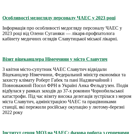
Особливості медогляду персоналу ЧАЕС у 2023 році
Інформація про особливості медогляду персоналу ЧАЕС у
2023 році від Олени Суганяки — лікаря-профпатолога
кабінету медичних оглядів Славутицької міської лікарні.
Візит віцеканцлера Німеччини у місто Славутич
3 квітня місто-супутник ЧАЕС Славутич відвідали
Віцеканцлер Німеччини, Федеральний міністр економіки та
захисту клімату Роберт Габек та пані Надзвичайний і
Повноважний Посол ФРН в Україні Анка Фельдгузен. Подія
відбулася у рамках заходів до 37-х роковин Чорнобильської
катастрофи. Під час візиту висока делегація зустрілася з мером
міста Славутич, адміністрацією ЧАЕС та працівниками
станції, які пережили російську окупацію у лютому-березні
2022 року
Інститут серця МОЗ на ЧАЕС: фахова робота з серцевими