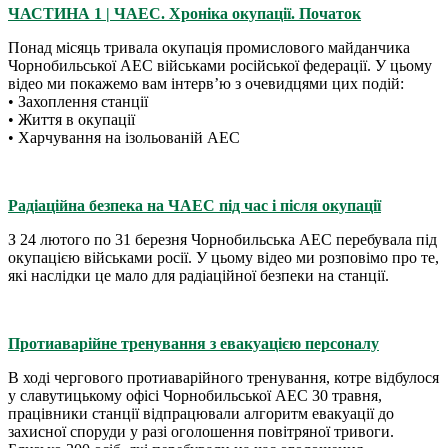
ЧАСТИНА 1 | ЧАЕС. Хроніка окупації. Початок
Понад місяць тривала окупація промислового майданчика
Чорнобильської АЕС військами російської федерації. У цьому
відео ми покажемо вам інтервʼю з очевидцями цих подій:
• Захоплення станції
• Життя в окупації
• Харчування на ізольованій АЕС
Радіаційна безпека на ЧАЕС під час і після окупації
З 24 лютого по 31 березня Чорнобильська АЕС перебувала під
окупацією військами росії. У цьому відео ми розповімо про те,
які наслідки це мало для радіаційної безпеки на станції.
Протиаварійне тренування з евакуацією персоналу
В ході чергового протиаварійного тренування, котре відбулося
у славутицькому офісі Чорнобильської АЕС 30 травня,
працівники станції відпрацювали алгоритм евакуації до
захисної споруди у разі оголошення повітряної тривоги.