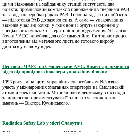
цими відходами на майданчику станції виступають два
об’єкта: промисловий комплекс з поводження з твердими РАВ
та завод з переробки рідких РАВ. Головна задача цих об’єктів
— підготовка РАВ до захоронення. А саме — упаковування
відходів у залізні бочки, у яких вони і будуть захоронені у
спеціальних пунктах на території зони відчуження. Усі залізні
бочки ЧАЕС виробляє для себе самостійно. Як триває процес
виготовлення від металевого листа до готового виробу
дивіться у нашому відео.
Персонал ЧАЕС на Смоленській АЕС. Коментар архівного
відео від провідного інженера управління блоком
1993 року зміна щита управління енергоблоком №3 взяла
участь у міжнародних змаганнях операторів на Смоленській
атомній електростанції. Ми знайшли відеозйомку з цієї події
та попросили прокоментувати її одного з учасників тих
змагань — Віктора Кучинського.
Radiation Safety Lab у місті Славутич