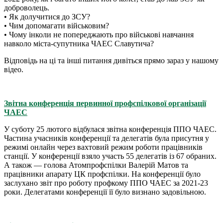
доброволець.
• Як долучитися до ЗСУ?
• Чим допомагати військовим?
• Чому інколи не попереджають про військові навчання
навколо міста-супутника ЧАЕС Славутича?
Відповідь на ці та інші питання дивіться прямо зараз у нашому
відео.
Звітна конференція первинної профспілкової організації
ЧАЕС
У суботу 25 лютого відбулася звітна конференція ППО ЧАЕС.
Частина учасників конференції та делегатів була присутня у
режимі онлайн через вахтовий режим роботи працівників
станції. У конференції взяло участь 55 делегатів із 67 обраних.
А також — голова Атомпрофспілки Валерій Матов та
працівники апарату ЦК профспілки. На конференції було
заслухано звіт про роботу профкому ППО ЧАЕС за 2021-23
роки. Делегатами конференції її було визнано задовільною.