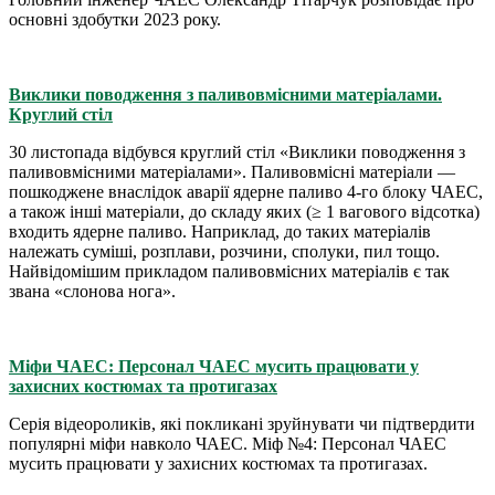
основні здобутки 2023 року.
Виклики поводження з паливовмісними матеріалами.
Круглий стіл
30 листопада відбувся круглий стіл «Виклики поводження з
паливовмісними матеріалами». Паливовмісні матеріали —
пошкоджене внаслідок аварії ядерне паливо 4-го блоку ЧАЕС,
а також інші матеріали, до складу яких (≥ 1 вагового відсотка)
входить ядерне паливо. Наприклад, до таких матеріалів
належать суміші, розплави, розчини, сполуки, пил тощо.
Найвідомішим прикладом паливовмісних матеріалів є так
звана «слонова нога».
Міфи ЧАЕС: Персонал ЧАЕС мусить працювати у
захисних костюмах та протигазах
Серія відеороликів, які покликані зруйнувати чи підтвердити
популярні міфи навколо ЧАЕС. Міф №4: Персонал ЧАЕС
мусить працювати у захисних костюмах та протигазах.