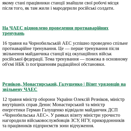
якому стані працівники станції знайшли свої робочі місця
після того, як там жили і мародерили російські солдати.
На ЧАЕС відновлено проведення протиаварійних
тренувань
16 травня на Чорнобильській АЕС успішно проведено спільне
протиаварійне тренування. Це — перше тренування після
звільнення майданчика станції від окупаційних військ
російської федерації. Тема тренування — пожежа в основному
об'ємі НБК із погіршенням радіаційної обстановки.
Резніков, Монастирський, Галущенко | Візит урядовців на
звільнену ЧАЕС
12 травня міністр оборони України Олексій Резніков, міністр
внутрішніх справ Денис Монастирський та міністр
енергетики Герман Галущенко відвідали майданчик ДСП
«Чорнобильська АЕС». У рамках візиту міністри урочисто
нагородили військовослужбовців ЗСУ, НГУ, прикордонників
та працівників підприємств зони відчуження.