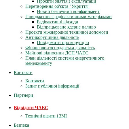
Проєкти зняття з експлуатації
Перетворення об'єкта "Укриття"
Новий безпечний конфайнмент
Поводження з радіоактивними матеріалами
Радіоактивні відходи
Відпрацьоване ядерне паливо
Проєкти міжнародної технічної допомоги
Антикорупційна діяльність
Повідомити про корупцію
Фінансово-господарська діяльність
Майнові відносини ДСП ЧАЕС
План діяльності системи енергетичного
менеджменту
Контакти
Контакти
Запит публічної інформації
Партнери
Відвідати ЧАЕС
Технічні візити і ЗМІ
Безпека