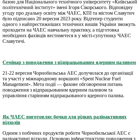
базою для Національного технічного університету «Київський
політехнічний інститут» імені Ігоря Сікорського. Відповідну
угоду про дуальну освіту між ЧАЕС, КПІ та містом Славутич
було підписано 20 вересня 2023 року. Відтепер студенти
одного з найпрестижніших технічних вишів України зможуть
проходити на ЧАЕС навчальну практику, а підготовка
необхідних фахівців вестиметеся в у місті-супутнику ЧАЕС
Славутичі.
Семінар з поводження з відпрацьованим ядерним паливом
21-22 вересня Чорнобильська АЕС долучилася до організації
та участі у міжнародному воркшопі «Spent Nuclear Fuel
Management». Мета події — фахове обговорення питань
поводження з відпрацьованим ядерним паливом та
управління старінням відпрацьованого ядерного палива.
Як ЧАЕС виготовляє бочки для рідких радіоактивних
відходів
Одним з побічних продуктів роботи Чорнобильської АЕС є
радіоактивні відходи. Основою інфраструктури поводження з