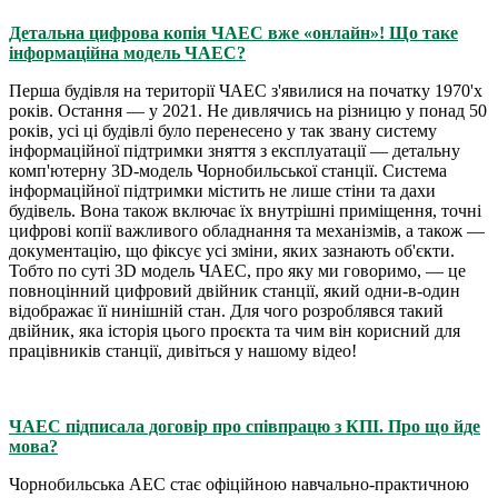
Детальна цифрова копія ЧАЕС вже «онлайн»! Що таке
інформаційна модель ЧАЕС?
Перша будівля на території ЧАЕС з'явилися на початку 1970'х
років. Остання — у 2021. Не дивлячись на різницю у понад 50
років, усі ці будівлі було перенесено у так звану систему
інформаційної підтримки зняття з експлуатації — детальну
комп'ютерну 3D-модель Чорнобильської станції. Система
інформаційної підтримки міcтить не лише стіни та дахи
будівель. Вона також включає їх внутрішні приміщення, точні
цифрові копії важливого обладнання та механізмів, а також —
документацію, що фіксує усі зміни, яких зазнають об'єкти.
Тобто по суті 3D модель ЧАЕС, про яку ми говоримо, — це
повноцінний цифровий двійник станції, який одни-в-один
відображає її нинішній стан. Для чого розроблявся такий
двійник, яка історія цього проєкта та чим він корисний для
працівників станції, дивіться у нашому відео!
ЧАЕС підписала договір про співпрацю з КПІ. Про що йде
мова?
Чорнобильська АЕС стає офіційною навчально-практичною