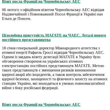
Візит посла Франції на Чорнобильську АЕС
06 лютого з офіційним візитом Чорнобильську АЕС відвідав
Надзвичайний і Повноважний Посол Франції в Україні пан
Етьєн де Понсен.
Цілодобова присутність МАГАТЕ на ЧАЕС. Деталі нового
постійного представництва
18 січня генеральний директор Міжнародного агентства з
атомної енергії Рафаель Гроссі відвідав Чорнобильську АЕС.
Одним із завдань візиту делегації МАГАТЕ в Україну було
обговорення створення на українських атомних
електростанціях постійних представництв МАГАТЕ. Метою
таких представництв є зменшення ризиків виникнення
ядерної аварії або інцидентів, а також контроль забезпечення
ядерної безпеки, захищеності та фізичного захисту на атомних
станціях України, які знаходяться в умовах повномасштабної
війни з боку російської федерації.
Візит посла Франції на Чорнобильську АЕС