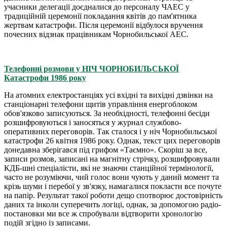
учасники делегації доєдналися до персоналу ЧАЕС у
традиційній церемонії покладання квітів до пам'ятника
жертвам катастрофи. Після церемонії відбулося вручення
почесних відзнак працівникам Чорнобильської АЕС.
Телефонні розмови у НІЧ ЧОРНОБИЛЬСЬКОЇ
Катастрофи 1986 року
На атомних електростанціях усі вхідні та вихідні дзвінки на
станціонарні телефони щитів управління енергоблоком
обов'язково записуються. За необхідності, телефонні бесіди
розшифровуються і заносяться у журнал службово-
оперативних переговорів. Так сталося і у ніч Чорнобильської
катастрофи 26 квітня 1986 року. Однак, текст цих переговорів
донедавна зберігався під грифом «Таємно». Скоріш за все,
записи розмов, записані на магнітну стрічку, розшифровували
КДБ-шні спеціалісти, які не знаючи станційної термінології,
часто не розуміючи, чий голос вони чують у даний момент та
крізь шуми і перебої у зв'язку, намагалися покласти все почуте
на папір. Результат такої роботи дещо спотворює достовірність
даних та інколи суперечить логіці, однак, за допомогою радіо-
постановки ми все ж спробували відтворити хронологію
подій згідно із записами.