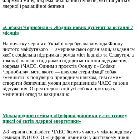
Формули миру, зокрема виконанню пунктів, які стосуються
ядерної і радіаційної безпеки.
«Собаки Чорнобиля»: Жодних нових цуценят за останні 7
місяців
На початку червня в Україні перебувала команда Фонду
чистого майбутнього — американської організації, завданням
якої є соціальна підтримка громад міст Іванків та Славутич, а
також фінансова підтримка підприємств зони відчуження,
зокрема і ЧАЕС. Одним з проєктів Фонду є «Собаки
Чорнобиля», мета якого — шляхом стерилізації собак
зменшити їх популяцію природним шляхом, тим самим
створити безпечніші умови для працівників ЧАЕС та зони
відчуження. Окрім стерилізації усі собаки проходять
медичний огляд та вакцинацію.
Міжнародний семінар «Цифрові двійники у життєвому
циклі об'єктів ядерної енергетики»
2-3 червня спеціалісти ЧАЕС беруть участь у міжнародному
семінарі INUDECO «Цифрові двійники у життєвому циклі