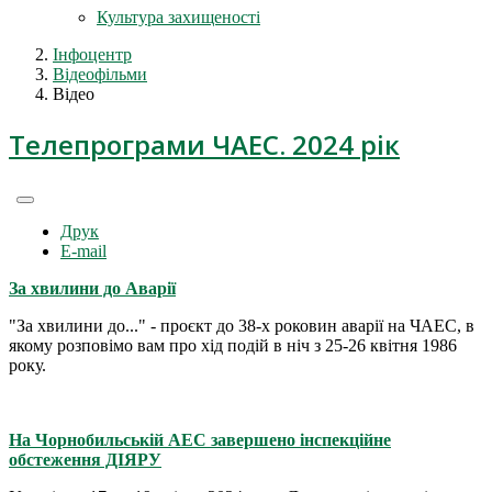
Культура захищеності
Інфоцентр
Відеофільми
Відео
Телепрограми ЧАЕС. 2024 рік
Друк
E-mail
За хвилини до Аварії
"За хвилини до..." - проєкт до 38-х роковин аварії на ЧАЕС, в
якому розповімо вам про хід подій в ніч з 25-26 квітня 1986
року.
На Чорнобильській АЕС завершено інспекційне
обстеження ДІЯРУ