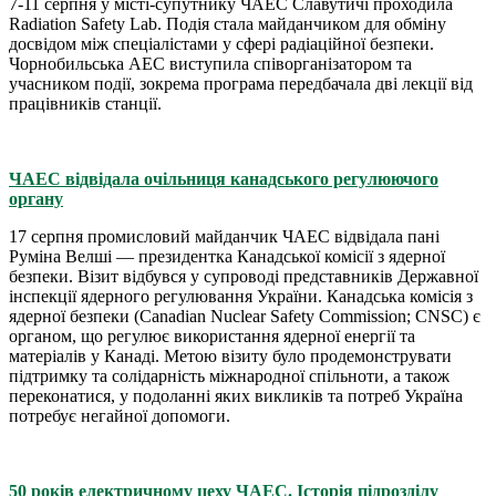
7-11 серпня у місті-супутнику ЧАЕС Славутичі проходила
Radiation Safety Lab. Подія стала майданчиком для обміну
досвідом між спеціалістами у сфері радіаційної безпеки.
Чорнобильська АЕС виступила співорганізатором та
учасником події, зокрема програма передбачала дві лекції від
працівників станції.
ЧАЕС відвідала очільниця канадського регулюючого
органу
17 серпня промисловий майданчик ЧАЕС відвідала пані
Руміна Велші — президентка Канадської комісії з ядерної
безпеки. Візит відбувся у супроводі представників Державної
інспекції ядерного регулювання України. Канадська комісія з
ядерної безпеки (Canadian Nuclear Safety Commission; CNSC) є
органом, що регулює використання ядерної енергії та
матеріалів у Канаді. Метою візиту було продемонструвати
підтримку та солідарність міжнародної спільноти, а також
переконатися, у подоланні яких викликів та потреб Україна
потребує негайної допомоги.
50 років електричному цеху ЧАЕС. Історія підрозділу