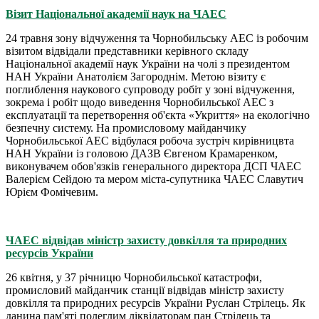
Візит Національної академії наук на ЧАЕС
24 травня зону відчуження та Чорнобильську АЕС із робочим
візитом відвідали представники керівного складу
Національної академії наук України на чолі з президентом
НАН України Анатолієм Загороднім. Метою візиту є
поглиблення наукового супроводу робіт у зоні відчуження,
зокрема і робіт щодо виведення Чорнобильської АЕС з
експлуатації та перетворення об'єкта «Укриття» на екологічно
безпечну систему. На промисловому майданчику
Чорнобильської АЕС відбулася робоча зустріч кирівницвта
НАН України із головою ДАЗВ Євгеном Крамаренком,
виконувачем обов'язків генерального директора ДСП ЧАЕС
Валерієм Сейдою та мером міста-супутника ЧАЕС Славутич
Юрієм Фомічевим.
ЧАЕС відвідав міністр захисту довкілля та природних
ресурсів України
26 квітня, у 37 річницю Чорнобильської катастрофи,
промисловий майданчик станції відвідав міністр захисту
довкілля та природних ресурсів України Руслан Стрілець. Як
данина пам'яті полеглим ліквідаторам пан Стрілець та