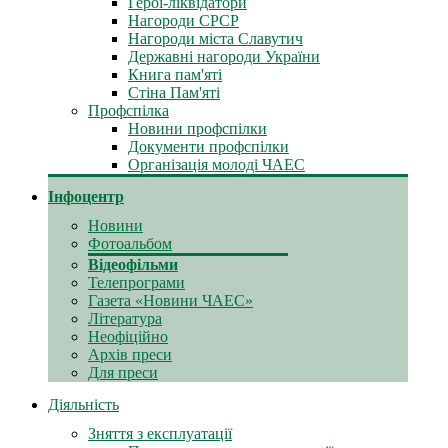
Герої-ліквідатори
Нагороди СРСР
Нагороди міста Славутич
Державні нагороди України
Книга пам'яті
Стіна Пам'яті
Профспілка
Новини профспілки
Документи профспілки
Організація молоді ЧАЕС
Інфоцентр
Новини
Фотоальбом
Відеофільми
Телепрограми
Газета «Новини ЧАЕС»
Література
Неофіційно
Архів преси
Для преси
Діяльність
Зняття з експлуатації