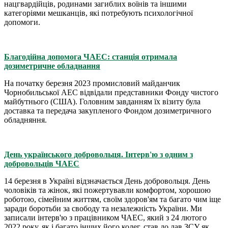
нацгвардійців, родинами загиблих воїнів та іншими
категоріями мешканців, які потребують психологічної
допомоги.
Благодійна допомога ЧАЕС: станція отримала
дозиметричне обладнання
На початку березня 2023 промисловий майданчик
Чорнобильської АЕС відвідали представники Фонду чистого
майбутнього (США). Головним завданням їх візиту була
доставка та передача закупленого Фондом дозиметричного
обладняння.
День українського добровольця. Інтерв'ю з одним з
добровольців ЧАЕС
14 березня в Україні відзначається День добровольця. День
чоловіків та жінок, які пожертувавли комфортом, хорошою
роботою, сімейним життям, своїм здоров'ям та багато чим іще
заради боротьби за свободу та незалежність України. Ми
записали інтерв'ю з працівником ЧАЕС, який з 24 лютого
2022 року, як і багато інших його колег, став до лав ЗСУ як