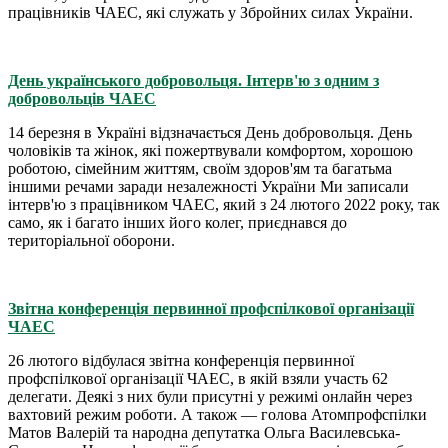
працівників ЧАЕС, які служать у Збройних силах України.
День українського добровольця. Інтерв'ю з одним з
добровольців ЧАЕС
14 березня в Україні відзначається День добровольця. День
чоловіків та жінок, які пожертвували комфортом, хорошою
роботою, сімейним життям, своїм здоров'ям та багатьма
іншими речами заради незалежності України Ми записали
інтерв'ю з працівником ЧАЕС, який з 24 лютого 2022 року, так
само, як і багато інших його колег, приєднався до
територіальної оборони.
Звітна конференція первинної профспілкової організації
ЧАЕС
26 лютого відбулася звітна конференція первинної
профспілкової організації ЧАЕС, в якій взяли участь 62
делегати. Деякі з них були присутні у режимі онлайн через
вахтовий режим роботи. А також — голова Атомпрофспілки
Матов Валерій та народна депутатка Ольга Василевська-