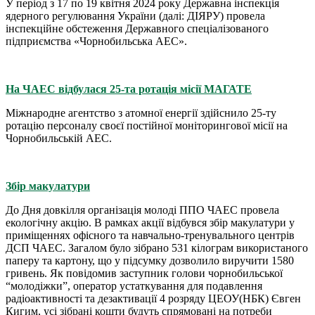
У період з 17 по 19 квітня 2024 року Державна інспекція
ядерного регулювання України (далі: ДІЯРУ) провела
інспекційне обстеження Державного спеціалізованого
підприємства «Чорнобильська АЕС».
На ЧАЕС відбулася 25-та ротація місії МАГАТЕ
Міжнародне агентство з атомної енергії здійснило 25-ту
ротацію персоналу своєї постійної моніторингової місії на
Чорнобильській АЕС.
Збір макулатури
До Дня довкілля організація молоді ППО ЧАЕС провела
екологічну акцію. В рамках акції відбувся збір макулатури у
приміщеннях офісного та навчально-тренувального центрів
ДСП ЧАЕС. Загалом було зібрано 531 кілограм використаного
паперу та картону, що у підсумку дозволило виручити 1580
гривень. Як повідомив заступник голови чорнобильської
“молодіжки”, oператор устаткування для подавлення
радіоактивності та дезактивації 4 розряду ЦЕОУ(НБК) Євген
Кигим, усі зібрані кошти будуть спрямовані на потреби