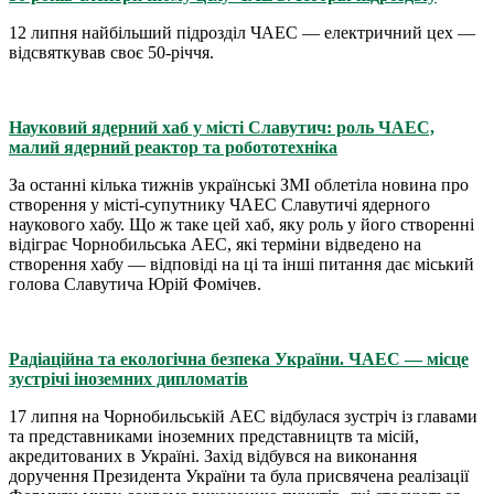
12 липня найбільший підрозділ ЧАЕС — електричний цех —
відсвяткував своє 50-річчя.
Науковий ядерний хаб у місті Славутич: роль ЧАЕС,
малий ядерний реактор та робототехніка
За останні кілька тижнів українські ЗМІ облетіла новина про
створення у місті-супутнику ЧАЕС Славутичі ядерного
наукового хабу. Що ж таке цей хаб, яку роль у його створенні
відіграє Чорнобильська АЕС, які терміни відведено на
створення хабу — відповіді на ці та інші питання дає міський
голова Славутича Юрій Фомічев.
Радіаційна та екологічна безпека України. ЧАЕС — місце
зустрічі іноземних дипломатів
17 липня на Чорнобильській АЕС відбулася зустріч із главами
та представниками іноземних представництв та місій,
акредитованих в Україні. Захід відбувся на виконання
доручення Президента України та була присвячена реалізації