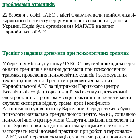
проблемами атомників
22 березня у офісі ЧАЕС у місті Славутич вели прийом лікарі-
кардіологи Інституту серця міністерства охорони здоров'я
України. Подія була організована МАГАТЕ на запит
Чорнобильської АЕС.
Тренінг з надання допомоги при психологічних травмах
У березні у місті-супутнику ЧАЕС Славутичі проходила серія
онлайн-тренінгів з надання допомоги при психологічних
травмах, проведення психоосвітніх сеансів і застосування
технік відновлення. Тренінги проводяться на запит
Чорнобильської АЕС за підтримки Паризького центру
Всесвітньої асоціації організацій, які експлуатують атомні
електростанції. Протягом місяця практичні психологи міста
слухали експертів відділу травм, криз і конфліктів
Автономного університету Барселони. Серед слухачів були
психологи навчально-тренувального центру ЧАЕС, соціально-
психологічного центру міста Славутич, шкільні психологи та
інші. Здобуті навички дозволять славутицьким психологам
застосувати нові іноземні практики при роботі з персоналом
ЧАЕС, який пережив окупацію, з членами родин полонених