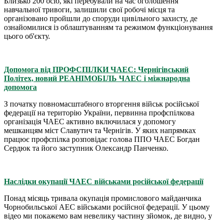
Близько 200 осіб, які перебували на час оголошення
навчальної тривоги, залишили свої робочі місця та
організовано пройшли до споруди цивільного захисту, де
ознайомилися із облаштуванням та режимом функціонування
цього об'єкту.
Допомога від ПРОФСПІЛКИ ЧАЕС: Чернігівський
Політех, новий РЕАНІМОБІЛЬ ЧАЕС і міжнародна
допомога
З початку повномасштабного вторгення військ російської
федерації на територію України, первинна профспілкова
організація ЧАЕС активно включилася у допомогу
мешканцям міст Славутич та Чернігів. У яких напрямках
працює профспілка розповідає голова ППО ЧАЕС Богдан
Сердюк та його заступник Олександр Панченко.
Наслідки окупації ЧАЕС військами російської федерації
Понад місяць тривала окупація промислового майданчика
Чорнобильської АЕС військами російсної федерації. У цьому
відео ми покажемо вам невелику частину зйомок, де видно, у