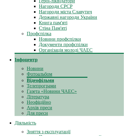
Герої-ліквідатори
Нагороди СРСР
Нагороди міста Славутич
Державні нагороди України
Книга пам'яті
Стіна Пам'яті
Профспілка
Новини профспілки
Документи профспілки
Організація молоді ЧАЕС
Інфоцентр
Новини
Фотоальбом
Відеофільми
Телепрограми
Газета «Новини ЧАЕС»
Література
Неофіційно
Архів преси
Для преси
Діяльність
Зняття з експлуатації