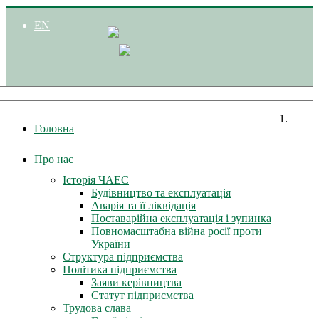
EN
Головна
Про нас
Історія ЧАЕС
Будівництво та експлуатація
Аварія та її ліквідація
Поставарійна експлуатація і зупинка
Повномасштабна війна росії проти
України
Структура підприємства
Політика підприємства
Заяви керівництва
Статут підприємства
Трудова слава