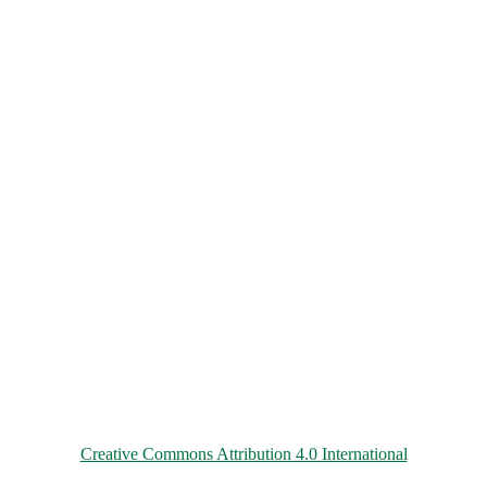
© 2026 ChNPP
Всі матеріали на цьому сайті розміщені на умовах ліцензії
Creative Commons Attribution 4.0 International