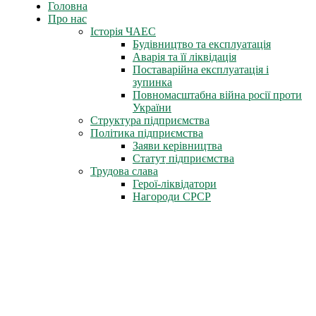
Головна
Про нас
Історія ЧАЕС
Будівництво та експлуатація
Аварія та її ліквідація
Поставарійна експлуатація і
зупинка
Повномасштабна війна росії проти
України
Структура підприємства
Політика підприємства
Заяви керівництва
Статут підприємства
Трудова слава
Герої-ліквідатори
Нагороди СРСР
Нагороди міста Славутич
Державні нагороди України
Книга пам'яті
Стіна Пам'яті
Профспілка
Новини профспілки
Документи профспілки
Організація молоді ЧАЕС
Інфоцентр