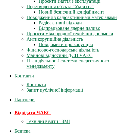
Проєкти зняття з експлуатації
Перетворення об'єкта "Укриття"
Новий безпечний конфайнмент
Поводження з радіоактивними матеріалами
Радіоактивні відходи
Відпрацьоване ядерне паливо
Проєкти міжнародної технічної допомоги
Антикорупційна діяльність
Повідомити про корупцію
Фінансово-господарська діяльність
Майнові відносини ДСП ЧАЕС
План діяльності системи енергетичного
менеджменту
Контакти
Контакти
Запит публічної інформації
Партнери
Відвідати ЧАЕС
Технічні візити і ЗМІ
Безпека